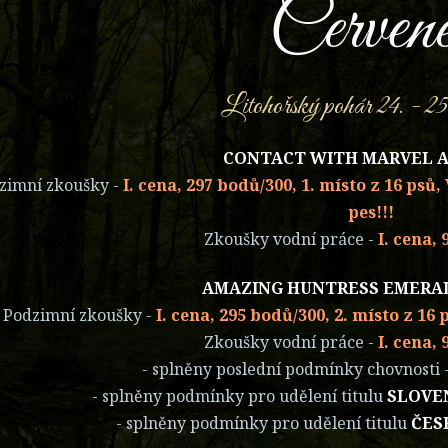
Červene
Litohořský pohár 24. - 25
CONTACT WITH MARVEL 
zimní zkoušky -
I. cena, 297 bodů/300, 1. místo z 16 psů
pes!!!
Zkoušky vodní práce -
I. cena,
AMAZING HUNTRESS EMERA
Podzimní zkoušky -
I. cena, 295 bodů/300, 2. místo z 16
Zkoušky vodní práce -
I. cena,
- splněny poslední podmínky chovnosti 
- splněny podmínky pro udělení titulu
SLOVE
- splněny podmínky pro udělení titulu
ČES