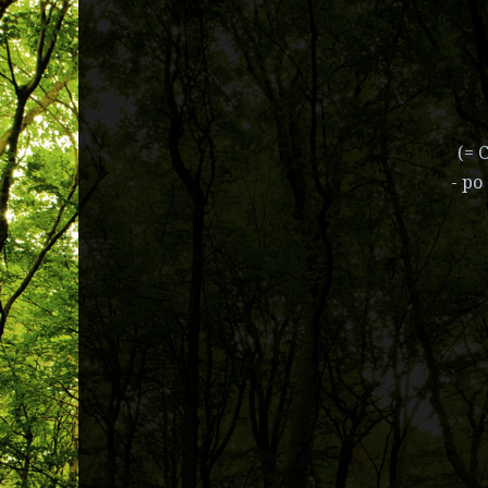
(= 
- po