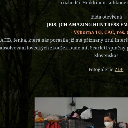
rozhodčí:
Heikkinen-Lehkonen 
třída otevřená
JBIS, JCH AMAZING HUNTRESS E
-
Výborná 1/3, CAC, res.
CACIB, fenka, která nás porazila již má přiznaný titul Inte
 absolvování loveckých zkoušek bude mít Scarlett splněny
Slovenska!
Fotogalerie
ZDE