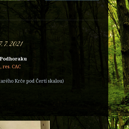
 7. 2021
a Podhoraku
, res. CAC
arého Krče pod Čertí skalou)