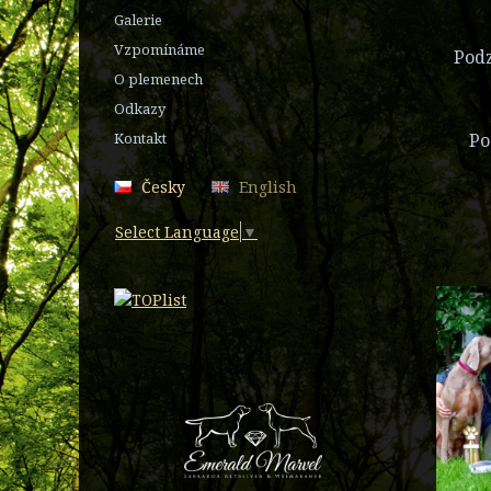
Galerie
Vzpomínáme
Podz
O plemenech
Odkazy
Kontakt
Po
Česky
English
Select Language
▼