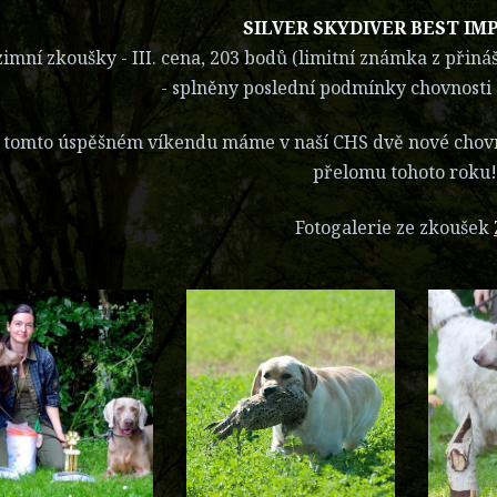
SILVER SKYDIVER BEST IM
imní zkoušky - III. cena, 203 bodů (limitní známka z přiná
- splněny poslední podmínky chovnosti
 tomto úspěšném víkendu máme v naší CHS dvě nové chovné
přelomu tohoto roku!
Fotogalerie ze zkoušek