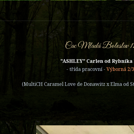
Cac Mladá Boleslav 17.
"ASHLEY" Carlen od Rybník
- třída pracovní -
Výborná 2/3
(MultiCH Caramel Love de Donawitz x Elma od St