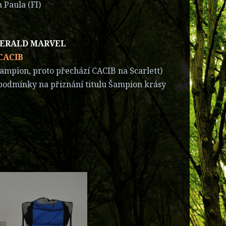
Paula (FI)
MERALD MARVEL
 CACIB
ršampion, proto přechází CACIB na Scarlett)
 podmínky na přiznání titulu Šampion krásy