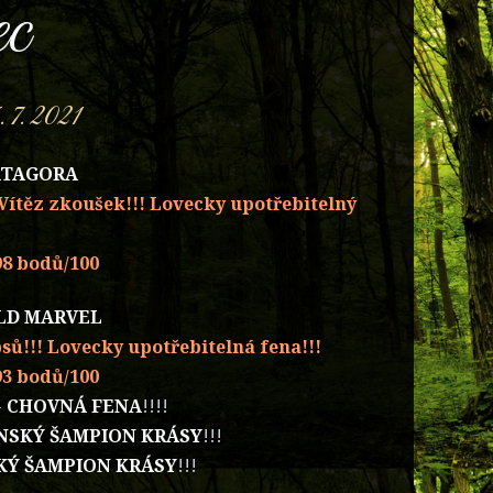
c
. 7. 2021
ATAGORA
, Vítěz zkoušek!!! Lovecky upotřebitelný
 98 bodů/100
LD MARVEL
 psů!!! Lovecky upotřebitelná fena!!!
 93 bodů/100
-
CHOVNÁ FENA
!!!!
NSKÝ ŠAMPION KRÁSY
!!!
KÝ ŠAMPION KRÁSY
!!!