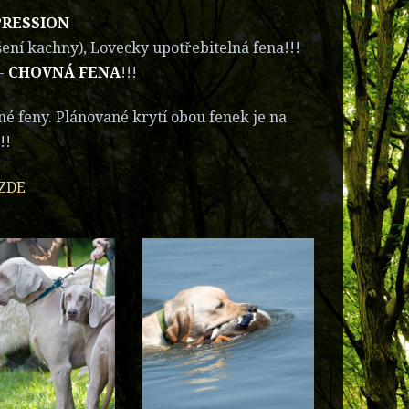
PRESSION
šení kachny), Lovecky upotřebitelná fena!!!
 -
CHOVNÁ FENA
!!!
 feny. Plánované krytí obou fenek je na
!!
ZDE