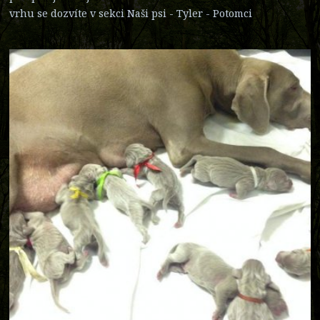
vrhu se dozvíte v sekci Naši psi - Tyler - Potomci