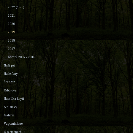
2022 (1 - 6)
2021
2020
2019
2018
2017
Archiv 2007 - 2016
Naši psi
Naše feny
Štěňata
Odchovy
Nabídka krytí
Síň slávy
Galerie
Vzpomínáme
O plemenech