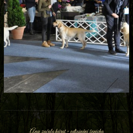
Any začala hárat + odtajnění ženicha