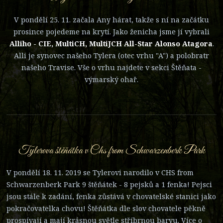
V pondělí 25. 11. začala Any hárat, takže s ní na začátku
prosince pojedeme na krytí. Jako ženicha jsme jí vybrali
Alliho - CIE, MultiCH, MultiJCH All-Star Alonso Atagora
.
Alli je synovec našeho Tylera (otec vrhu "A") a polobratr
našeho Travise. Vše o vrhu najdete v sekci Štěňata -
výmarský ohař.
Tylerova štěňátka v Chs from Schwarzenberk Park
V pondělí 18. 11. 2019 se Tylerovi narodilo v CHS from
Schwarzenberk Park 9 štěňátek - 8 pejsků a 1 fenka! Pejsci
jsou stále k zadání, fenka zůstává v chovatelské stanici jako
pokračovatelka chovu! Štěňátka dle slov chovatele pěkně
prospívají a mají krásnou světle stříbrnou barvu. Více o