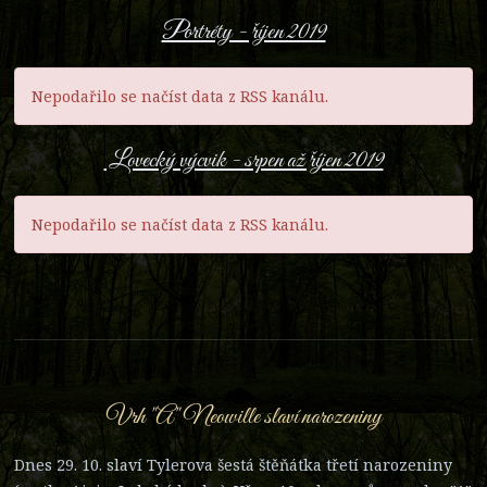
Portréty - říjen 2019
Nepodařilo se načíst data z RSS kanálu.
Lovecký výcvik - srpen až říjen 2019
Nepodařilo se načíst data z RSS kanálu.
Vrh "A" Neowille slaví narozeniny
Dnes 29. 10. slaví Tylerova šestá štěňátka třetí narozeniny