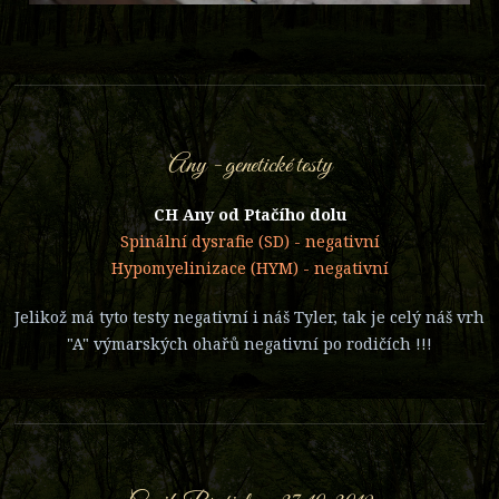
Any - genetické testy
CH Any od Ptačího dolu
Spinální dysrafie (SD) - negativní
Hypomyelinizace (HYM) - negativní
Jelikož má tyto testy negativní i náš Tyler, tak je celý náš vrh
"A" výmarských ohařů negativní po rodičích !!!