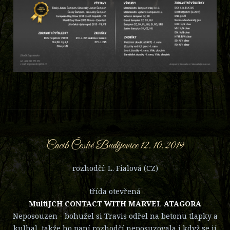
Cacib České Budějovice 12. 10. 2019
rozhodčí: L. Fialová (CZ)
třída otevřená
MultiJCH CONTACT WITH MARVEL ATAGORA
Neposouzen - bohužel si Travis odřel na betonu tlapky a
kulhal, takže ho paní rozhodčí neposuzovala i když se jí