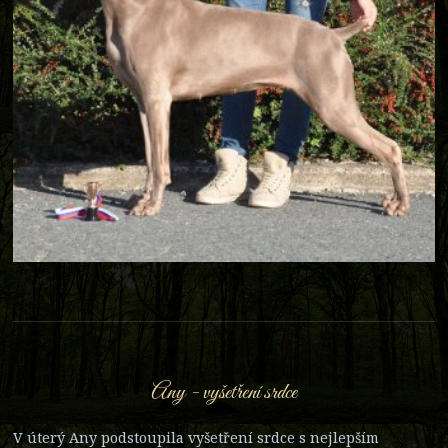
Any - vyšetření srdce
V úterý Any podstoupila vyšetření srdce s nejlepším