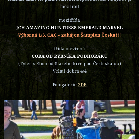
moc líbil
mezitřída
JCH AMAZING HUNTRESS EMERALD MARVEL
Výborná 1/3, CAC - zahájen Šampion Česka!!!
třída otevřená
CORA OD RYBNÍKA PODHORÁKU
(Tyler x Elma od Starého krče pod Čertí skalou)
Velmi dobrá 4/4
Fotogalerie
ZDE