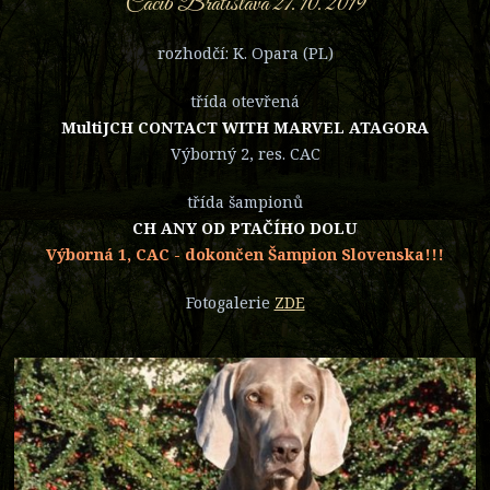
Cacib Bratislava 27. 10. 2019
rozhodčí: K. Opara (PL)
třída otevřená
MultiJCH CONTACT WITH MARVEL ATAGORA
Výborný 2, res. CAC
třída šampionů
CH ANY OD PTAČÍHO DOLU
Výborná 1, CAC - dokončen Šampion Slovenska!!!
Fotogalerie
ZDE