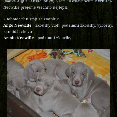
(matka Aigi z Labské louky). Všem 10 oslavencům z vrhu "A"
Neowille přejeme všechno nejlepší.
Z tohoto vrhu stojí za zmínku:
Argo Neowille
- zkoušky vloh, podzimní zkoušky, výborný,
kandidát chovu
Armin Neowille
- podzimní zkoušky