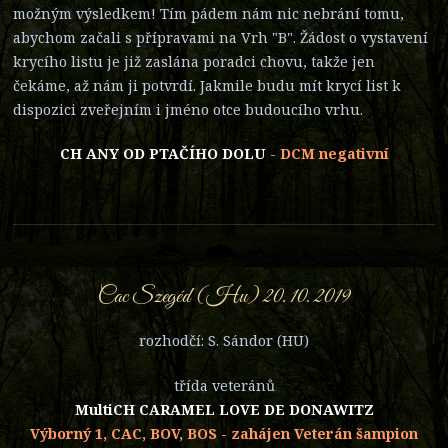
možným výsledkem! Tím pádem nám nic nebrání tomu,
abychom začali s přípravami na Vrh "B". Žádost o vystavení
krycího listu je již zaslána poradci chovu, takže jen
čekáme, až nám ji potvrdí. Jakmile budu mít krycí list k
dispozici zveřejním i jméno otce budoucího vrhu.
CH ANY OD PTAČÍHO DOLU
-
DCM negativní
Cac Szegéd (Hu) 20. 10. 2019
rozhodčí: S. Sándor (HU)
třída veteránů
MultiCH CARAMEL LOVE DE DONAWITZ
Výborný 1, CAC, BOV, BOS - zahájen Veterán šampion