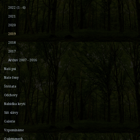
2022 (1 - 6)
2021
2020
2019
2018
2017
Archiv 2007 - 2016
Naši psi
Naše feny
Štěňata
Odchovy
Nabídka krytí
Síň slávy
Galerie
Vzpomínáme
O plemenech