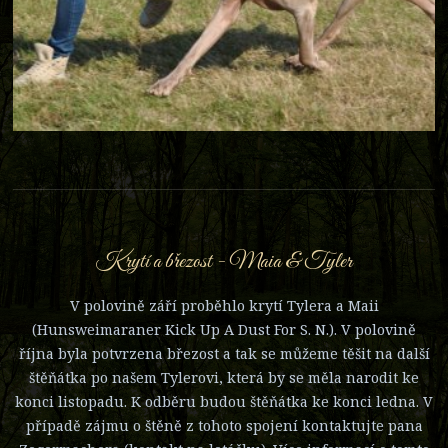
Krytí a březost - Maia & Tyler
V polovině září proběhlo krytí Tylera a Maii
(Hunsweimaraner Kick Up A Dust For S. N.). V polovině
října byla potvrzena březost a tak se můžeme těšit na další
štěňátka po našem Tylerovi, která by se měla narodit ke
konci listopadu. K odběru budou štěňátka ke konci ledna. V
případě zájmu o štěně z tohoto spojení kontaktujte pana