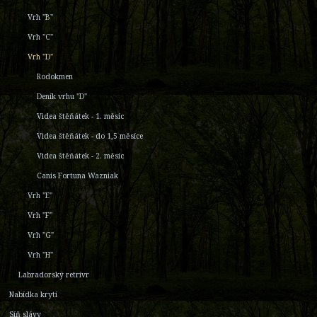
Vrh "B"
Vrh "C"
Vrh "D"
Rodokmen
Deník vrhu "D"
Videa štěňátek - 1. měsíc
Videa štěňátek - do 1,5 měsíce
Videa štěňátek - 2. měsíc
Canis Fortuna Wazniak
Vrh "E"
Vrh "F"
Vrh "G"
Vrh "H"
Labradorský retrívr
Nabídka krytí
Síň slávy