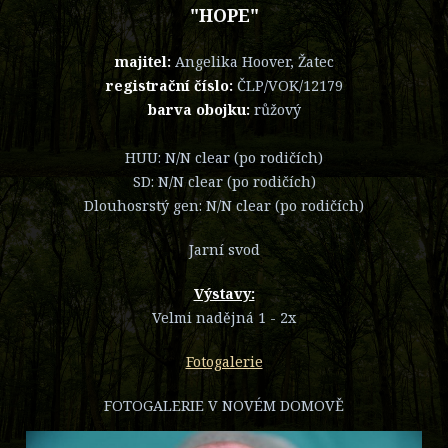
"HOPE"
majitel:
Angelika Hoover, Žatec
registrační číslo:
ČLP/VOK/12179
barva obojku:
růžový
HUU: N/N clear (po rodičích)
SD: N/N clear (po rodičích)
Dlouhosrstý gen: N/N clear (po rodičích)
Jarní svod
Výstavy:
Velmi nadějná 1 - 2x
Fotogalerie
FOTOGALERIE V NOVÉM DOMOVĚ