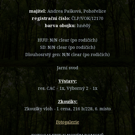
majitel:
Andrea Pašková, Pohořelice
registrační číslo:
ČLP/VOK/12170
barva obojku:
hnědý
HUU: N/N clear (po rodičích)
SD: N/N clear (po rodičích)
Dlouhosrstý gen: N/N clear (po rodičích)
Jarní svod
Výstavy:
res. CAC - 1x, Výborný 2 - 1x
Zkoušky:
Zkoušky vloh - I. cena, 216 b/228, 6. místo
Fotogalerie