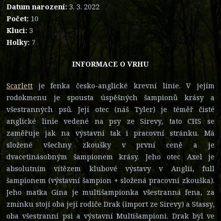
Datum narození:
3. 3. 2022
Počet:
10
Kluci:
3
Holky:
7
INFORMACE O VRHU
Scarlett
je fenka česko-anglické krevní linie. V jejím
rodokmenu je spousta úspěšných šampionů krásy a
všestranných psů. Její otec (náš Tyler) je téměř čisté
anglické linie vedené na psy ze Sirevy, tato CHS se
zaměřuje jak na výstavní tak i pracovní stránku. Má
složené všechny zkoušky v první ceně a je
dvacetinásobným šampionem krásy. Jeho otec Axel je
absolutním vítězem klubové výstavy v Anglii, full
šampionem (výstavní šampion + složená pracovní zkouška).
Jeho matka Gina je multišampionka všestranná fena, za
zmínku stojí oba její rodiče Drak (import ze Sirevy) a Stassy,
oba všestranní psi a výstavní Multišampioni. Drak byl ve