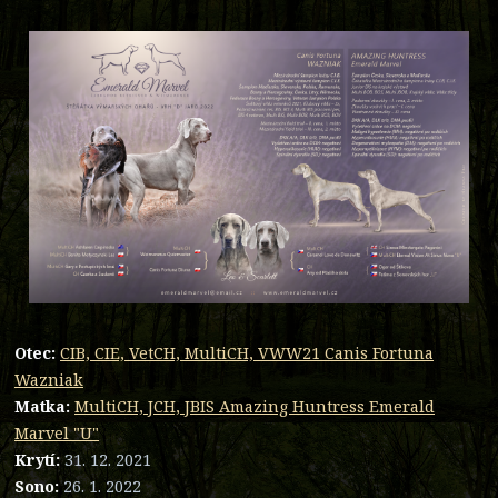
Otec:
CIB, CIE, VetCH, MultiCH, VWW21 Canis Fortuna
Wazniak
Matka:
MultiCH, JCH, JBIS Amazing Huntress Emerald
Marvel "U"
Krytí:
31. 12. 2021
Sono:
26. 1. 2022