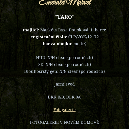
Emerald Marvel
"TARO"
majitel:
Markéta Baxa Dousková, Liberec
registrační číslo:
ČLP/VOK/12172
barva obojku:
modrý
HUU: N/N clear (po rodičích)
SD: N/N clear (po rodičích)
Dlouhosrstý gen: N/N clear (po rodičích)
Jarní svod
DKK B/B, DLK 0/0
Fotogalerie
FOTOGALERIE V NOVÉM DOMOVĚ