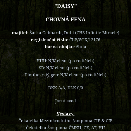
"DAISY"
CHOVNÁ FENA
majitel:
Šárka Gebhardt, Dubí (CHS Infinite Miracle)
registrační číslo:
ČLP/VOK/12176
barva obojku:
žlutá
HUU: N/N clear (po rodičích)
SD: N/N clear (po rodičích)
Dlouhosrstý gen: N/N clear (po rodičích)
DKK A/A, DLK 0/0
Jarní svod
Výstavy:
Čekatelka Mezinárodního šampiona CIE & CIB
Čekatelka Šampiona ČMKU, CZ, AT, HU