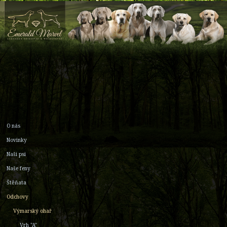
O nás
Novinky
Naši psi
Naše feny
Štěňata
Odchovy
Výmarský ohař
Vrh "A"