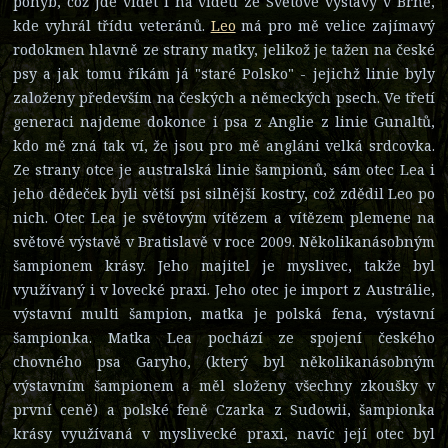
pohyb, což jde vidět i na videu ze Světové výstavy v Brně,
kde vyhrál třídu veteránů.
Leo
má pro mě velice zajímavý
rodokmen hlavně ze strany matky, jelikož je tažen na české
psy a jak tomu říkám já "staré Polsko" - jejichž linie byly
založeny především na českých a německých psech. Ve třetí
generaci najdeme dokonce i psa z Anglie z linie Gunaltů,
kdo mě zná tak ví, že jsou pro mě angláni velká srdcovka.
Ze strany otce je australská linie šampionů, sám otec Lea i
jeho dědeček byli větší psi silnější kostry, což zdědil Leo po
nich. Otec Lea je světovým vítězem a vítězem plemene na
světové výstavě v Bratislavě v roce 2009. Několikanásobným
šampionem krásy. Jeho majitel je myslivec, takže byl
využívaný i v lovecké praxi. Jeho otec je import z Austrálie,
výstavní multi šampion, matka je polská fena, výstavní
šampionka. Matka Lea pochází ze spojení českého
chovného psa Garyho, (který byl několikanásobným
výstavním šampionem a měl složeny všechny zkoušky v
první ceně) a polské feně Czarka z Sudowii, šampionka
krásy využívaná v myslivecké praxi, navíc její otec byl