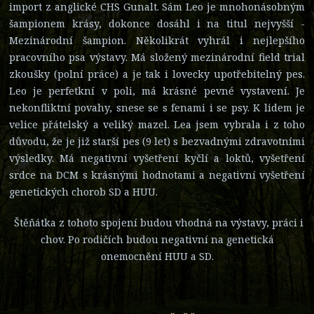
import z anglické CHS Gunalt. Sám Leo je mnohonásobným
šampionem krásy, dokonce dosáhl i na titul nejvyšší -
Mezinárodní šampion. Několikrát vyhrál i nejlepšího
pracovního psa výstavy. Má složený mezinárodní field trial
zkoušky (polní práce) a je tak i lovecky upotřebitelný pes.
Leo je perfetkní v poli, má krásné pevné vystavení. Je
nekonfliktní povahy, snese se s fenami i se psy. K lidem je
velice přátelský a veliký mazel. Lea jsem vybrala i z toho
důvodu, že je již starší pes (9 let) s bezvadnými zdravotními
výsledky. Má negativní vyšetření kyčlí a loktů, vyšetření
srdce na DCM s krásnými hodnotami a negativní vyšetření
genetických chorob SD a HUU.
Štěňátka z tohoto spojení budou vhodná na výstavy, práci i
chov. Po rodičích budou negativní na genetická
onemocnění HUU a SD.