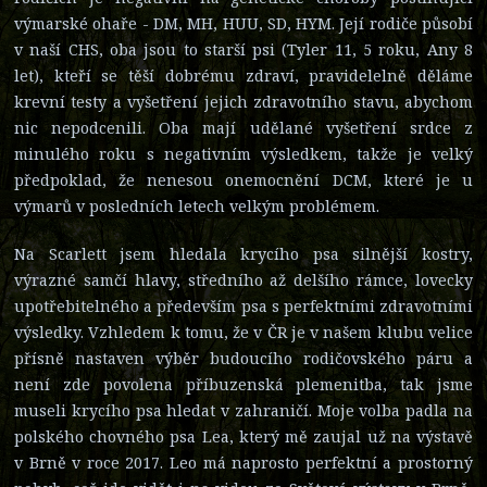
výmarské ohaře - DM, MH, HUU, SD, HYM. Její rodiče působí
v naší CHS, oba jsou to starší psi (Tyler 11, 5 roku, Any 8
let), kteří se těší dobrému zdraví, pravidelelně děláme
krevní testy a vyšetření jejich zdravotního stavu, abychom
nic nepodcenili. Oba mají udělané vyšetření srdce z
minulého roku s negativním výsledkem, takže je velký
předpoklad, že nenesou onemocnění DCM, které je u
výmarů v posledních letech velkým problémem.
Na Scarlett jsem hledala krycího psa silnější kostry,
výrazné samčí hlavy, středního až delšího rámce, lovecky
upotřebitelného a především psa s perfektními zdravotními
výsledky. Vzhledem k tomu, že v ČR je v našem klubu velice
přísně nastaven výběr budoucího rodičovského páru a
není zde povolena příbuzenská plemenitba, tak jsme
museli krycího psa hledat v zahraničí. Moje volba padla na
polského chovného psa Lea, který mě zaujal už na výstavě
v Brně v roce 2017. Leo má naprosto perfektní a prostorný