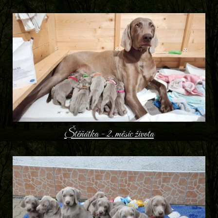
Štěňátka - 2. měsíc života