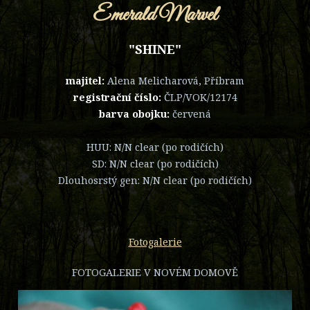
Emerald Marvel
"SHINE"
majitel:
Alena Melicharová, Příbram
registrační číslo:
ČLP/VOK/12174
barva obojku:
červená
HUU: N/N clear (po rodičích)
SD: N/N clear (po rodičích)
Dlouhosrstý gen: N/N clear (po rodičích)
Fotogalerie
FOTOGALERIE V NOVÉM DOMOVĚ