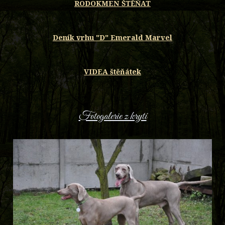
RODOKMEN ŠTĚŇAT
Deník vrhu "D" Emerald Marvel
VIDEA štěňátek
Fotogalerie z krytí