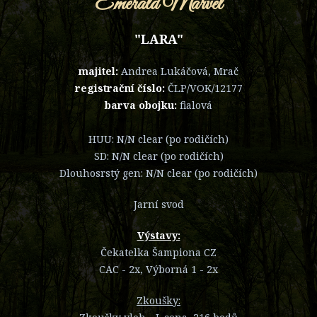
Emerald Marvel
"LARA"
majitel:
Andrea Lukáčová, Mrač
registrační číslo:
ČLP/VOK/12177
barva obojku:
fialová
HUU: N/N clear (po rodičích)
SD: N/N clear (po rodičích)
Dlouhosrstý gen: N/N clear (po rodičích)
Jarní svod
Výstavy:
Čekatelka Šampiona CZ
CAC - 2x, Výborná 1 - 2x
Zkoušky: