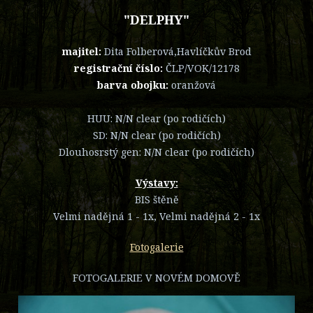
"DELPHY"
majitel:
Dita Folberová,Havlíčkův Brod
registrační číslo:
ČLP/VOK/12178
barva obojku:
oranžová
HUU: N/N clear (po rodičích)
SD: N/N clear (po rodičích)
Dlouhosrstý gen: N/N clear (po rodičích)
Výstavy:
BIS štěně
Velmi nadějná 1 - 1x, Velmi nadějná 2 - 1x
Fotogalerie
FOTOGALERIE V NOVÉM DOMOVĚ