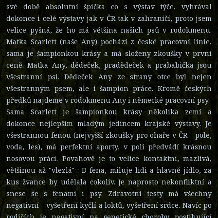
své době absolutní špička co s výstav týče, vyhrával
dokonce i celé výstavy jak v ČR tak v zahraničí, proto jsem
velice pyšná, že ho má většina našich psů v rodokmenu.
Matka Scarlett (naše Any) pochází z české pracovní linie,
sama je šampionkou krásy a má složeny zkoušky v první
ceně. Matka Any, dědeček, pradědeček a prababička jsou
všestranní psi. Dědeček Any ze strany otce byl nejen
všestranným psem, ale i šampion práce. Kromě českých
předků najdeme v rodokmenu Any i německé pracovní psy.
Sama Scarlett je šampionkou krásy několika zemí a
dokonce nejlepším mladým jedincem krajské výstavy. Je
všestrannou fenou (nejvyšší zkoušky pro ohaře v ČR - pole,
voda, les), má perfektní aporty, v poli předvádí krásnou
nosovou práci. Povahově je to velice kontaktní, mazlivá,
většinou až "vlezlá" :-D fena, miluje lidi a hlavně jídlo, za
kus žvance by udělala cokoliv. Je naprosto nekonfliktní a
snese se s fenami i psy. Zdravotní testy má všechny
negativní - vyšetření kyčlí a loktů, vyšetření srdce. Navíc po
rodičích je negativní na genetické choroby postihující