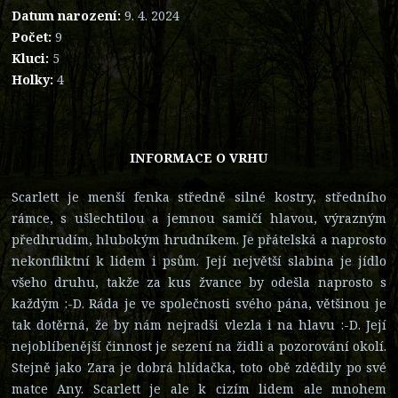
Datum narození:
9. 4. 2024
Počet:
9
Kluci:
5
Holky:
4
INFORMACE O VRHU
Scarlett je menší fenka středně silné kostry, středního
rámce, s ušlechtilou a jemnou samičí hlavou, výrazným
předhrudím, hlubokým hrudníkem. Je přátelská a naprosto
nekonfliktní k lidem i psům. Její největší slabina je jídlo
všeho druhu, takže za kus žvance by odešla naprosto s
každým :-D. Ráda je ve společnosti svého pána, většinou je
tak dotěrná, že by nám nejradši vlezla i na hlavu :-D. Její
nejoblíbenější činnost je sezení na židli a pozorování okolí.
Stejně jako Zara je dobrá hlídačka, toto obě zdědily po své
matce Any. Scarlett je ale k cizím lidem ale mnohem