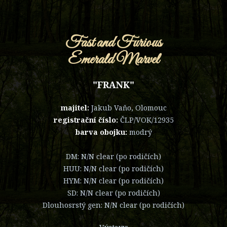
Fast and Furious
Emerald Marvel
"FRANK"
majitel:
Jakub Vaňo, Olomouc
registrační číslo:
ČLP/VOK/12935
barva obojku:
modrý
DM: N/N clear (po rodičích)
HUU: N/N clear (po rodičích)
HYM: N/N clear (po rodičích)
SD: N/N clear (po rodičích)
Dlouhosrstý gen: N/N clear (po rodičích)