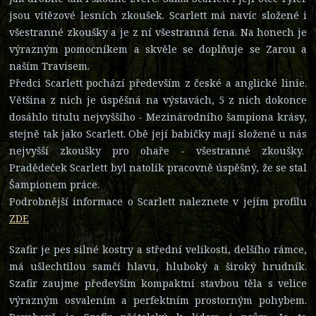
jsou vítězové lesních zkoušek. Scarlett má navíc složené i
všestranné zkoušky a je z ní všestranná fena. Na honech je
výrazným pomocníkem a skvěle se doplňuje se Zarou a
naším Travisem.
Předci Scarlett pochází především z české a anglické linie.
Většina z nich je úspěšná na výstavách, 5 z nich dokonce
dosáhlo titulu nejvyššího - Mezinárodního šampiona krásy,
stejně tak jako Scarlett. Obě její babičky mají složené u nás
nejvyšší zkoušky pro ohaře - všestranné zkoušky.
Pradědeček Scarlett byl natolik pracovně úspěšný, že se stal
Šampionem práce.
Podrobnější informace o Scarlett naleznete v jejím profilu
ZDE
Szafir je pes silné kostry a střední velikosti, delšího rámce,
má ušlechtilou samčí hlavu, hluboký a široký hrudník.
Szafir zaujme především kompaktní stavbou těla s velice
výrazným osvalením a perfektním prostorným pohybem.