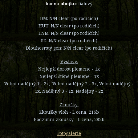
barva obojku:
fialový
DM: N/N clear (po rodičích)
HUU: N/N clear (po rodičích)
HYM: N/N clear (po rodičích)
SD: N/N clear (po rodičích)
Dlouhosrstý gen: N/N clear (po rodičích)
Výstavy:
Nejlepší dorost plemene - 1x
Nejlepší štěně plemene - 1x
Velmi nadějný 1 - 2x, Velmi nadějný 2 - 3x, Velmi nadějný -
1x, Nadějný 3 - 1x, Nadějný - 2x
Zkoušky:
Zkoušky vloh - I. cena, 216b
Podzimní zkoušky - I. cena, 282b
Fotogalerie