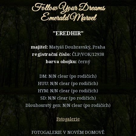
Follow Your Dreams
Emerald Marvel
"EREDHIR"
majitel:
Matyáš Doubravský, Praha
registrační číslo:
ČLP/VOK/12938
barva obojku:
černý
DM: N/N clear (po rodičích)
HUU: N/N clear (po rodičích)
HYM: N/N clear (po rodičích)
SD: N/N clear (po rodičích)
Dlouhosrstý gen: N/N clear (po rodičích)
Fotogalerie
FOTOGALERIE V NOVÉM DOMOVĚ