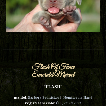
Flash Of Fame
Emerald Marvel
"FLASH"
majitel:
Barbora Zedníčková, Němčice na Hané
registrační číslo:
ČLP/VOK/12937