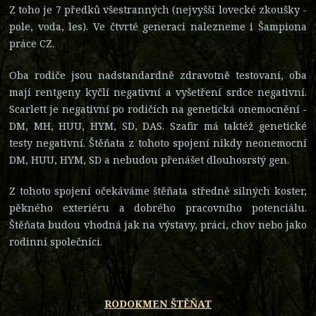
Z toho je 7 předků všestranných (nejvyšší lovecké zkoušky -
pole, voda, les). Ve čtvrté generaci nalezneme i Šampiona
práce CZ.
Oba rodiče jsou nadstandardně zdravotně testovaní, oba
mají rentgeny kyčlí negativní a vyšetření srdce negativní.
Scarlett je negativní po rodičích na genetická onemocnění -
DM, MH, HUU, HYM, SD, DAS. Szafir má taktéž genetické
testy negativní. Štěňata z tohoto spojení nikdy neonemocní
DM, HUU, HYM, SD a nebudou přenášet dlouhosrstý gen.
Z tohoto spojení očekáváme štěňata středně silných koster,
pěkného exteriéru a dobrého pracovního potenciálu.
Štěňata budou vhodná jak na výstavy, práci, chov nebo jako
rodinní společníci.
RODOKMEN ŠTĚŇAT