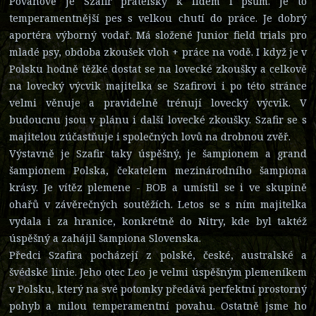
Povahově je Szafir přátelský k lidem i psům. Je to
temperamentnější pes s velkou chutí do práce. Je dobrý
aportéra výborný vodař. Má složené Junior field trials pro
mladé psy, obdoba zkoušek vloh + práce na vodě. I když je v
Polsku hodně těžké dostat se na lovecké zkoušky a celkově
na lovecký výcvik majitelka se Szafirovi i po této stránce
velmi věnuje a pravidelně trénují lovecký výcvik. V
budoucnu jsou v plánu i další lovecké zkoušky. Szafir se s
majitelou zúčastňuje i společných lovů na drobnou zvěř.
Výstavně je Szafir taky úspěšný, je šampionem a grand
šampionem Polska, čekatelem mezinárodního šampiona
krásy. Je vítěz plemene - BOB a umístil se i ve skupině
ohařů v závěrečných soutěžích. Letos se s ním majitelka
vydala i za hranice, konkrétně do Nitry, kde byl taktéž
úspěšný a zahájil šampiona Slovenska.
Předci Szafira pocházejí z polské, české, australské a
švédské linie. Jeho otec Leo je velmi úspěšným plemeníkem
v Polsku, který na své potomky předává perfektní prostorný
pohyb a milou temperamentní povahu. Ostatně jsme ho