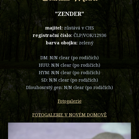
"ZENDER"
majitel:
zůstává v CHS
registrační číslo:
ČLP/VOK/12936
barva obojku:
zelený
DM: N/N clear (po rodičích)
HUU: N/N clear (po rodičích)
HYM: N/N clear (po rodičích)
SD: N/N clear (po rodičích)
Dlouhosrstý gen: N/N clear (po rodičích)
Fotogalerie
FOTOGALERIE V NOVÉM DOMOVĚ