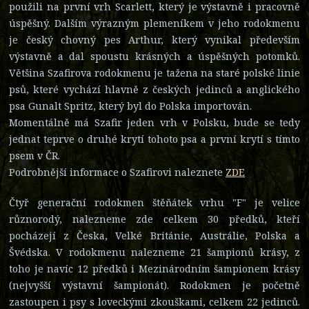
použili na první vrh Scarlett, který je výstavně i pracovně
úspěšný. Dalším výrazným plemeníkem v jeho rodokmenu
je český chovný pes Arthur, který vynikal především
výstavně a dal spoustu krásných a úspěšných potomků.
Většina Szafirova rodokmenu je tažena na staré polské linie
psů, které vychází hlavně z českých jedinců a anglického
psa Gunalt Spritz, který byl do Polska importován.
Momentálně má Szafir jeden vrh v Polsku, bude se tedy
jednat teprve o druhé krytí tohoto psa a první krytí s tímto
psem v ČR.
Podrobnější informace o Szafirovi naleznete
ZDE
Čtyř generační rodokmen štěňátek vrhu "F" je velice
různorodý, nalezneme zde celkem 30 předků, kteří
pocházejí z Česka, Velké Británie, Austrálie, Polska a
Švédska. V rodokmenu nalezneme 21 šampionů krásy, z
toho je navíc 12 předků i Mezinárodním šampionem krásy
(nejvyšší výstavní šampionát). Rodokmen je početně
zastoupen i psy s loveckými zkouškami, celkem 22 jedinců.