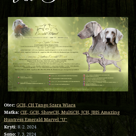
Otec:
GCH, CH Tango Szara Wiara
Matka:
CIE, GCH, ShowCH, MultiCH, JCH, JBIS Amazing
Huntress Emerald Marvel "U"
Krytí:
8. 2. 2024
Sono:
7. 3. 2024