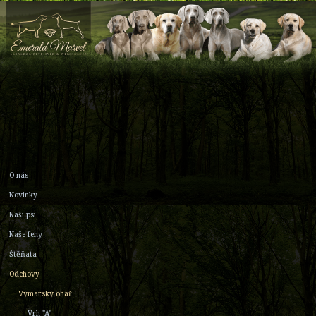
O nás
Novinky
Naši psi
Naše feny
Štěňata
Odchovy
Výmarský ohař
Vrh "A"