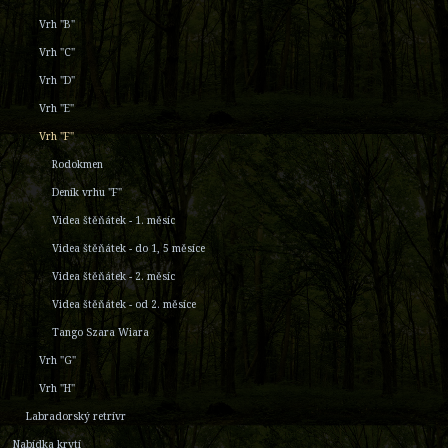
Vrh "B"
Vrh "C"
Vrh "D"
Vrh "E"
Vrh "F"
Rodokmen
Deník vrhu "F"
Videa štěňátek - 1. měsíc
Videa štěňátek - do 1, 5 měsíce
Videa štěňátek - 2. měsíc
Videa štěňátek - od 2. měsíce
Tango Szara Wiara
Vrh "G"
Vrh "H"
Labradorský retrívr
Nabídka krytí