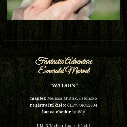
Fantastic Adventure
Emerald Marvel
"WATSON"
majitel:
Melissa Muttik, Estonsko
registrační číslo:
ČLP/VOK/12934
barva obojku:
hnědý
DM: N/N clear (po rodičích)