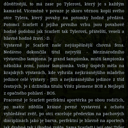
důvěřivější, to má zase po Tylerovi, který je s každým
kamarád. Víceméně v povaze je skoro věrnou kopií svého
otce Tylera, který povahy na potomky hodně předává.
Potomci Scarlett z jejího prvního vrhu jsou povahově
hodně podobní jak Scarlett tak Tylerovi, přátelští, veselí a
hlavně hodně žraví :-D.
Výstavně je Scarlett naše nejúspěšnější chovná fena.
Nedávno dokončila titul nejvyšší - Mezinárodního
výstavního šampiona. Je grand šampionka, multi šampionka
několika zemí, junior šampionka. Velký úspěch měla na
krajských výstavách, kde vyhrála nejkrásnějšího mladého
jedince celé výstavy - JBIS a nejkrásnějšího jedince z tříd
čestných. Je i držitelka titulu Vítěz plemene BOB a Nejlepší
z opačného pohlaví - BOS.
Pracovně je Scarlett perfektní aportérka po obou rodičích,
po matce zdědila krásné pevné vystavení a ochotu
vyhledávat zvěř, po otci exceluje především na pachových
disciplínách jako je barva, perfektní je hlavně na aportech
jak drobné tak i škodné zvěře. Sama Scarlett i její otec Tyler