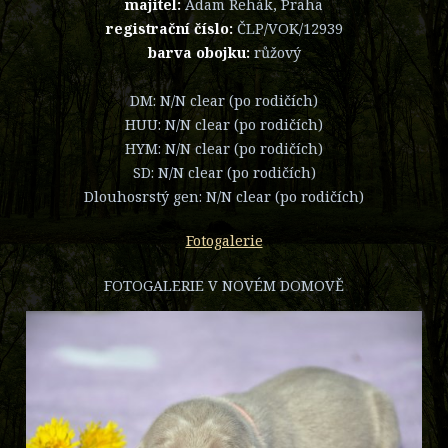
majitel:
Adam Řehák, Praha
registrační číslo:
ČLP/VOK/12939
barva obojku:
růžový
DM: N/N clear (po rodičích)
HUU: N/N clear (po rodičích)
HYM: N/N clear (po rodičích)
SD: N/N clear (po rodičích)
Dlouhosrstý gen: N/N clear (po rodičích)
Fotogalerie
FOTOGALERIE V NOVÉM DOMOVĚ