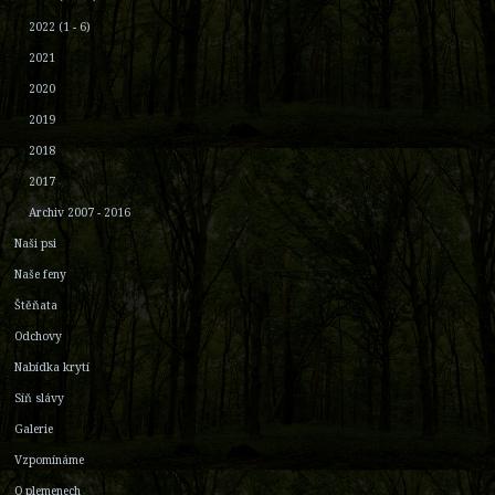
2022 (1 - 6)
2021
2020
2019
2018
2017
Archiv 2007 - 2016
Naši psi
Naše feny
Štěňata
Odchovy
Nabídka krytí
Síň slávy
Galerie
Vzpomínáme
O plemenech