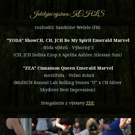
Jubilejní výstava KCHLS
rozhodčí: Sandrine Welele (FR)
"YODA" ShowCH, CH, JCH Be My Spirit Emerald Marvel
- třída vítězů - Výborný 3
(CH, JCH Dolbia Ezop x Aprilia Ashlee Silesian Sun)
"ZEA" Cinnamon Queen Emerald Marvel
- mezitřída - Velmi dobrá
(MultiCH Konsul Lab Rolling Stones "U" x CH Silver
Skydiver Best Impression)
Fotogalerie z výstavy
ZDE