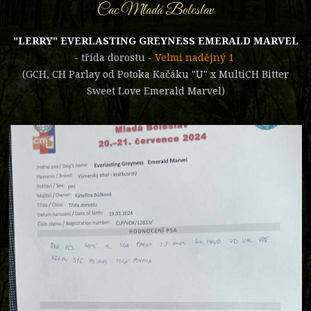
Cac Mladá Boleslav
"LERRY" EVERLASTING GREYNESS EMERALD MARVEL
- třída dorostu -
Velmi nadějný 1
(GCH, CH Parlay od Potoka Kačáku "U" x MultiCH Bitter
Sweet Love Emerald Marvel)