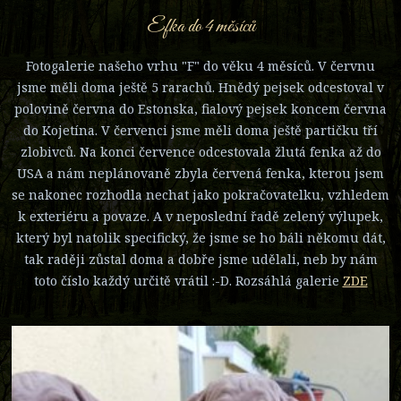
Efka do 4 měsíců
Fotogalerie našeho vrhu "F" do věku 4 měsíců. V červnu
jsme měli doma ještě 5 rarachů. Hnědý pejsek odcestoval v
polovině června do Estonska, fialový pejsek koncem června
do Kojetína. V červenci jsme měli doma ještě partičku tří
zlobivců. Na konci července odcestovala žlutá fenka až do
USA a nám neplánovaně zbyla červená fenka, kterou jsem
se nakonec rozhodla nechat jako pokračovatelku, vzhledem
k exteriéru a povaze. A v neposlední řadě zelený výlupek,
který byl natolik specifický, že jsme se ho báli někomu dát,
tak raději zůstal doma a dobře jsme udělali, neb by nám
toto číslo každý určitě vrátil :-D. Rozsáhlá galerie
ZDE