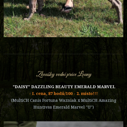
Zkoušky vodní práce Louny
"DAISY" DAZZLING BEAUTY EMERALD MARVEL
- I. cena, 87 bodů/100 - 2. místo!!!
(MultiCH Canis Fortuna Wazniak x MultiCH Amazing
Huntress Emerald Marvel "U")