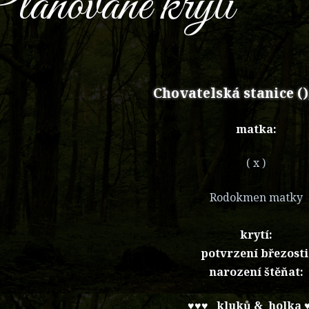
lánované krytí
Chovatelská stanice ()
matka:
( x )
Rodokmen matky
krytí:
potvrzení březosti
narození štěňat:
♥♥♥ kluků & holka 