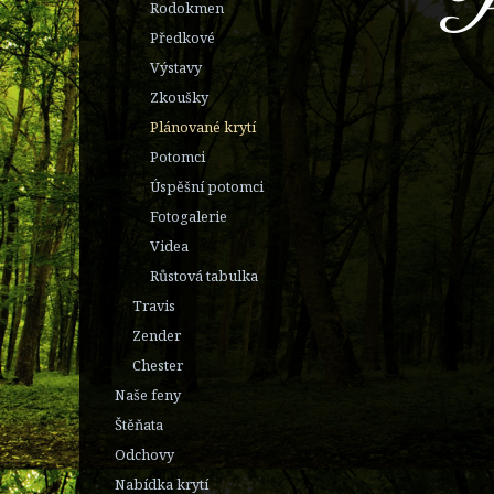
P
Rodokmen
Předkové
Výstavy
Zkoušky
Plánované krytí
Potomci
Úspěšní potomci
Fotogalerie
Videa
Růstová tabulka
Travis
Zender
Chester
Naše feny
Štěňata
Odchovy
Nabídka krytí