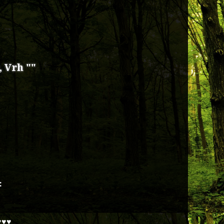
, Vrh ""
:
♥♥♥