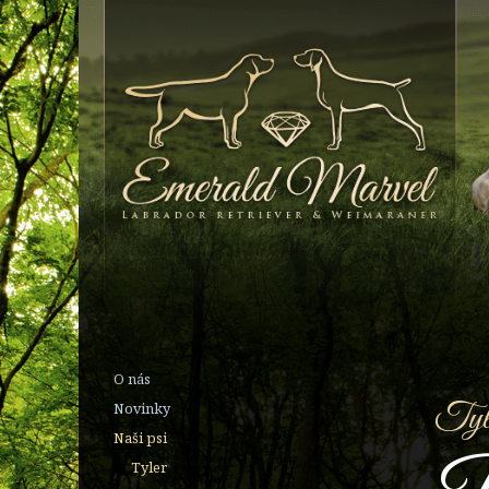
O nás
Tyl
Novinky
Naši psi
Tyler