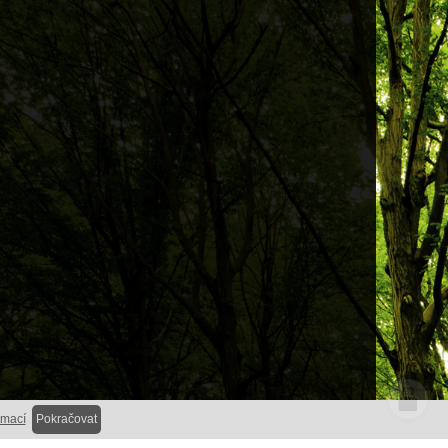
rmací
Pokračovat