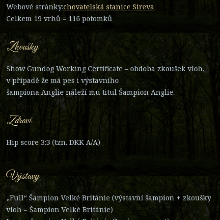
Webové stránky:
chovatelská stanice Sireva
Celkem 19 vrhů = 116 potomků
Zkoušky
Show Gundog Working Certificate – obdoba zkoušek vloh,
v případě že má pes i výstavního
šampiona Anglie náleží mu titul Šampion Anglie.
Zdraví
Hip score 3:3 (tzn. DKK A/A)
Výstavy
„Full“ Šampion Velké Británie (výstavní šampion + zkoušky
vloh = Šampion Velké Británie)