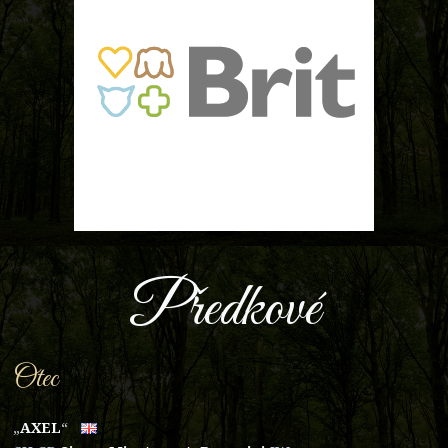
Předkové
Otec
„
AXEL
“