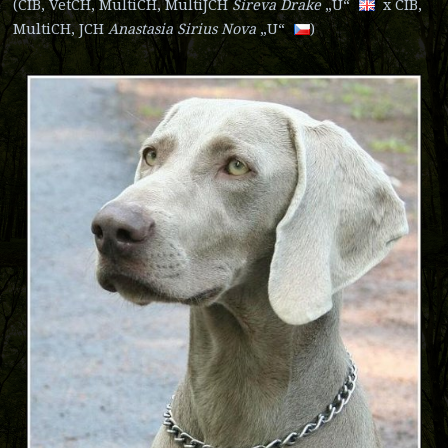
(CIB, VetCH, MultiCH, MultiJCH
Sireva D
rake
„U“
x CIB,
MultiCH, JCH
Anastasia Sirius No
va
„U“
)