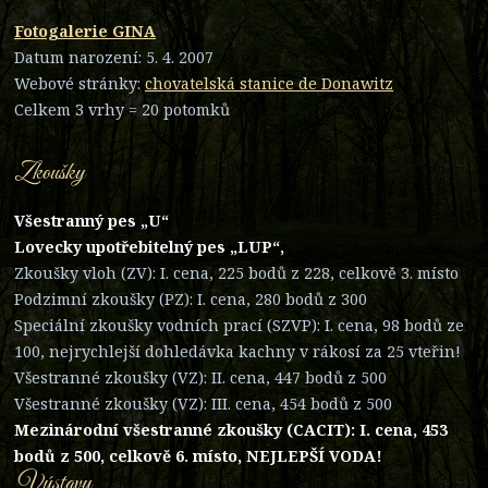
Fotogalerie GINA
Datum narození: 5. 4. 2007
Webové stránky:
chovatelská stanice de Donawitz
Celkem 3 vrhy = 20 potomků
Zkoušky
Všestranný pes „U“
Lovecky upotřebitelný pes „LUP“,
Zkoušky vloh (ZV): I. cena, 225 bodů z 228, celkově 3. místo
Podzimní zkoušky (PZ): I. cena, 280 bodů z 300
Speciální zkoušky vodních prací (SZVP): I. cena, 98 bodů ze
100, nejrychlejší dohledávka kachny v rákosí za 25 vteřin!
Všestranné zkoušky (VZ): II. cena, 447 bodů z 500
Všestranné zkoušky (VZ): III. cena, 454 bodů z 500
Mezinárodní všestranné zkoušky (CACIT): I. cena, 453
bodů z 500, celkově 6. místo, NEJLEPŠÍ VODA!
Výstavy