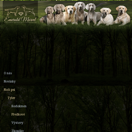
O nás
Novinky
Naši psi
Tyler
Rodokmen
Předkové
Výstavy
Zkoušky