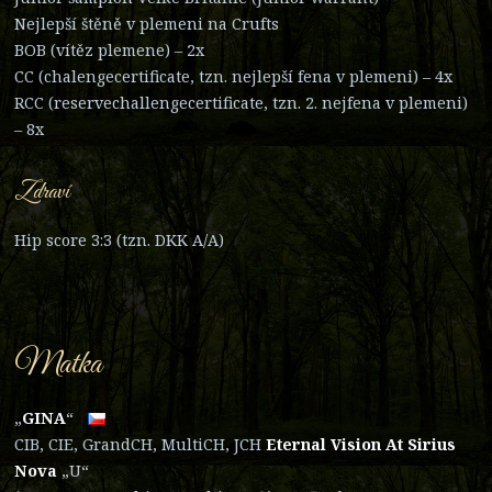
Nejlepší štěně v plemeni na Crufts
BOB (vítěz plemene) – 2x
CC (chalengecertificate, tzn. nejlepší fena v plemeni) – 4x
RCC (reservechallengecertificate, tzn. 2. nejfena v plemeni)
– 8x
Zdraví
Hip score 3:3 (tzn. DKK A/A)
Matka
„
GINA
“
CIB, CIE, GrandCH, MultiCH, JCH
Eternal Vision At Sirius
Nova
„U“