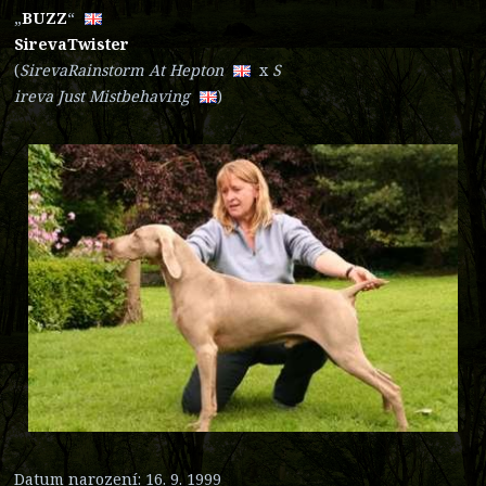
„
BUZZ
“
SirevaTwister
(
SirevaRainstorm At Hepton
x
S
ireva Just Mistbehaving
)
Datum narození: 16. 9. 1999