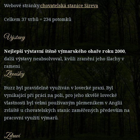
Webové stránky:
chovatelská stanice Sireva
Celkem 37 vrhů = 234 potomků
Výstavy
Nejlepší výstavní štěně výmarského ohaře roku 2000
,
další výstavy neabsolvoval, kvůli zranění jeho šlachy v
rameni
Zkoušky
Buzz byl pravidelně využíván v lovecké praxi. Byl
vynikající při práci na poli, pro jeho skvělé lovecké
vlastnosti byl velmi používaným plemeníkem v Anglii
zvláště u chovatelských stanic zaměřených především na
pracovní využití výmarů.
Zdraví