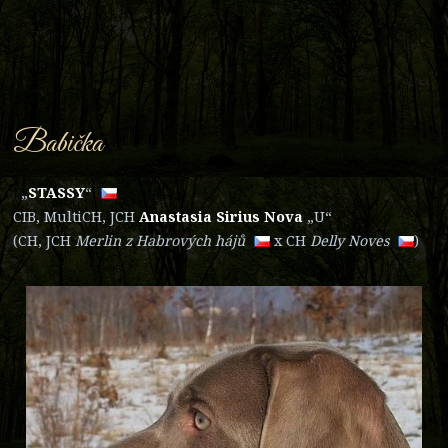
Babička
„
STAS
SY
“
CIB, MultiCH, JCH
Anastasia Sirius Nova
„U“
(CH, JCH
Merlin z Habrových há
jů
x CH
Delly Nov
es
​)