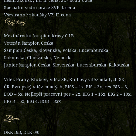
Lesní zkoušky LZ: II. cena, 227 bodů z 248
Speciální vodní práce SVP: I. cena
Všestranné zkoušky VZ: II. cena
Výstavy
Mezinárodní šampion krásy C.I.B.
Veterán šampion Česka
Šampion Česka, Slovenska, Polska, Lucemburska,
Rakouska, Chorvatska, Německa
Junior šampion Česka, Slovenska, Lucemburska, Rakouska
Vítěz Prahy, Klubový vítěz SK, Klubový vítěz mladých SK,
ČR, Evropský vítěz mladých, BISS – 1x, BIS – 3x, res. BIS – 3,
BOD – 5x, Nejlepší pracovní pes – 2x, BIG 1 – 16x, BIG 2 – 10x,
BIG 3 – 5x, BIG 4, BOB – 33x
Zdraví
DKK B/B, DLK 0/0