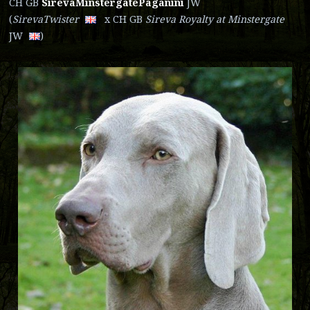
CH GB
SirevaMinstergatePaganini
JW
​(
SirevaTwister
x CH GB
Sireva Royalty at Minstergate
JW
)