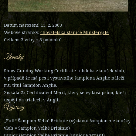
Datum narození: 15. 2. 2003
Webové stránky:
chovatelská stanice Minstergate
Celkem 3 vrhy = 8 potomků
Zkoušky
Show Gundog Working Certificate– obdoba zkoušek vloh,
v případě že má pes i výstavního šampiona Anglie náleží
mu titul Šampion Anglie.
Získala 2x Certificateof Merit, který se vydává psům, kteří
uspějí na trialech v Anglii
Výstavy
„Full“ Šampion Velké Británie (výstavní šampion + zkoušky
vloh = Šampion Velké Británie)
Junior šampion Velké Británie (Junior warrant)