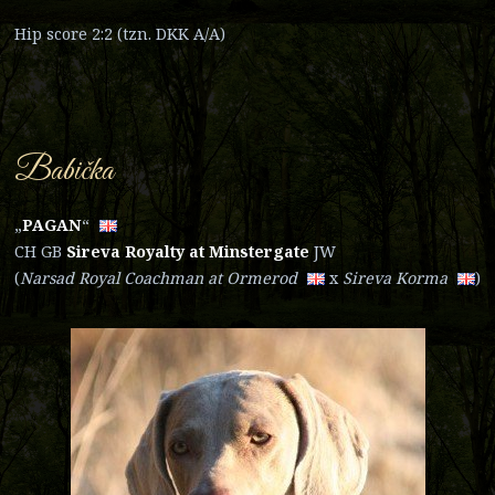
Hip score 2:2 (tzn. DKK A/A)
Babička
„
PAGAN
“
CH GB
Sireva Royalty at Minstergate
JW
(
Narsad Royal Coachman at Ormerod
x
Sireva Korma
​)