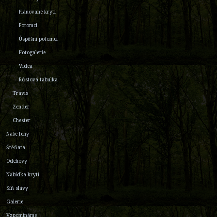
Plánované krytí
Potomci
Úspěšní potomci
Fotogalerie
Videa
Růstová tabulka
Travis
Zender
Chester
Naše feny
Štěňata
Odchovy
Nabídka krytí
Síň slávy
Galerie
Vzpomínáme