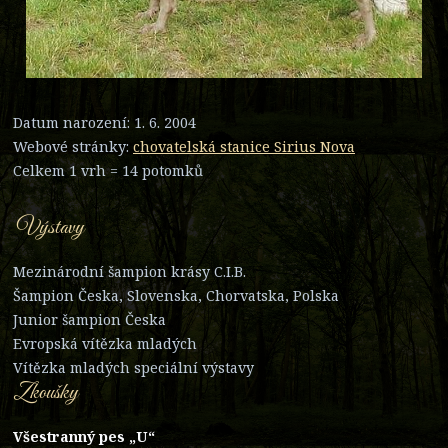
Datum narození: 1. 6. 2004
Webové stránky:
chovatelská stanice Sirius Nova
Celkem 1 vrh = 14 potomků
Výstavy
Mezinárodní šampion krásy C.I.B.
Šampion Česka, Slovenska, Chorvatska, Polska
Junior šampion Česka
Evropská vítězka mladých
Vítězka mladých speciální výstavy
Zkoušky
Všestranný pes „U“