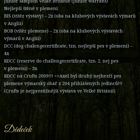
Junior šampion Velké Británie (Junior warrant)
Nejlepší štěně v plemeni
BIS (vítěz výstavy) – 2x (oba na klubových výstavách výmarů
v Anglii)
BOB (vítěz plemene) – 2x (oba na klubových výstavách
výmarů v Anglii)
DCC (dog chalengecertificate, tzn. nejlepší pes v plemeni) –
4x
RDCC (reserve do challengecertificate, tzn. 2. nej pes
v plemeni) – 3x
RDCC na Crufts 2009!!! =>Axel byl druhý nejhezčí pes
plemene výmarský ohař z 204 přihlášených jedinců!!!
(Crufts je nejprestižnější výstava ve Velké Británii)
Dědeček