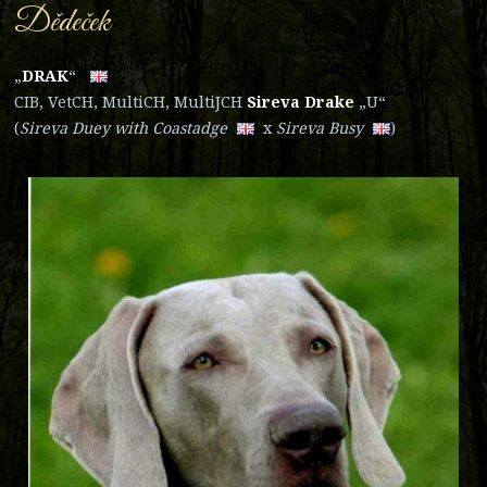
Dědeček
„
DRA
K
“
CIB, VetCH, MultiCH, MultiJCH
Sireva Drake
„U“
(
Sireva Duey with Coastad
ge
x
Sireva Bu
sy
)