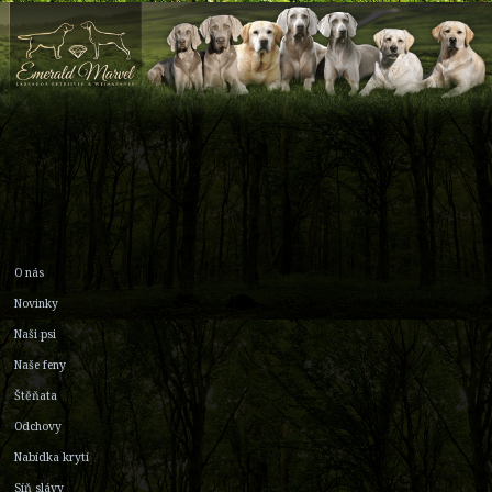
O nás
Novinky
Naši psi
Naše feny
Štěňata
Odchovy
Nabídka krytí
Síň slávy