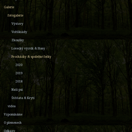
Galerie
fotogalerie
Výstavy
Voříškiády
Zkoušky
Lovecký výcvik & Hony
Procházky & společné fotky
2020
2019
2018
Naši psi
Štěňata & Krytí
videa
Vzpomínáme
O plemenech
Odkazy