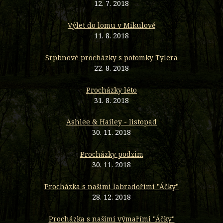
12. 7. 2018
Výlet do lomu v Mikulově
11. 8. 2018
Srpbnové procházky s potomky Tylera
22. 8. 2018
Procházky léto
31. 8. 2018
Ashlee & Hailey - listopad
30. 11. 2018
Procházky podzim
30. 11. 2018
Procházka s našimi labradořími "Áčky"
28. 12. 2018
Procházka s našimi výmařími "Áčky"