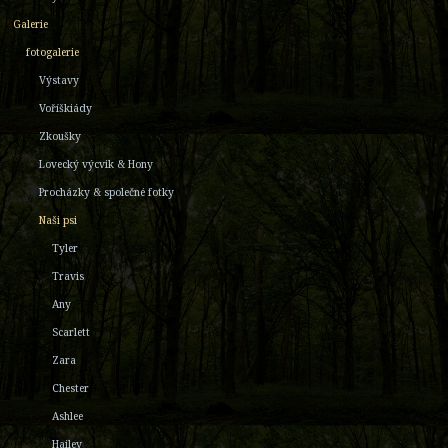
Galerie
fotogalerie
Výstavy
Voříškiády
Zkoušky
Lovecký výcvik & Hony
Procházky & společné fotky
Naši psi
Tyler
Travis
Any
Scarlett
Zara
Chester
Ashlee
Hailey