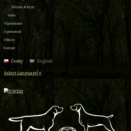
Štěňata & Krytí
videa
Vzpomínáme
O plemenech
Odkazy
Kontakt
Česky
English
Select Language
▼