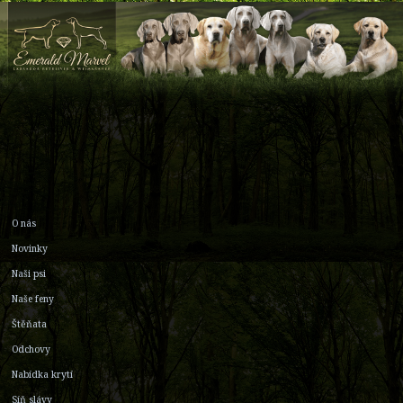
O nás
Novinky
Naši psi
Naše feny
Štěňata
Odchovy
Nabídka krytí
Síň slávy