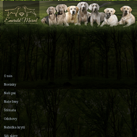
O nás
Novinky
Naši psi
Naše feny
Štěňata
Odchovy
Nabídka krytí
Síň slávy