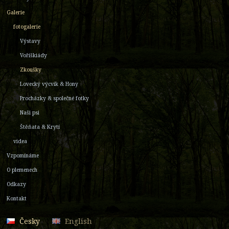
Galerie
fotogalerie
Výstavy
Voříškiády
Zkoušky
Lovecký výcvik & Hony
Procházky & společné fotky
Naši psi
Štěňata & Krytí
videa
Vzpomínáme
O plemenech
Odkazy
Kontakt
Česky
English