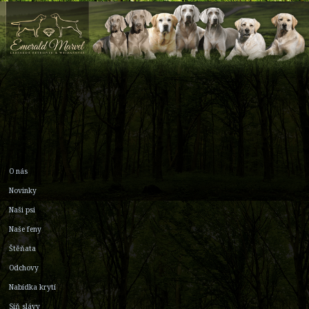
O nás
Novinky
Naši psi
Naše feny
Štěňata
Odchovy
Nabídka krytí
Síň slávy