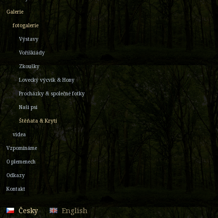
Galerie
fotogalerie
Výstavy
Voříškiády
Zkoušky
Lovecký výcvik & Hony
Procházky & společné fotky
Naši psi
Štěňata & Krytí
videa
Vzpomínáme
O plemenech
Odkazy
Kontakt
Česky
English