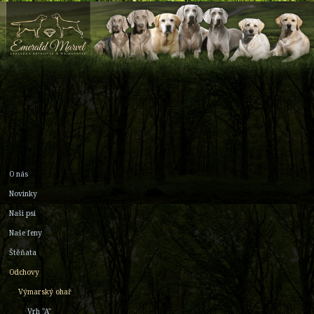
O nás
Novinky
Naši psi
Naše feny
Štěňata
Odchovy
Výmarský ohař
Vrh "A"