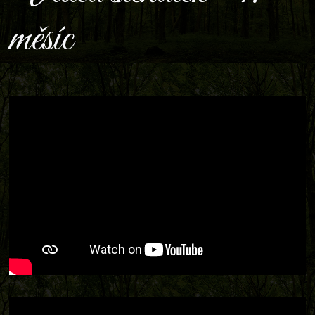
měsíc