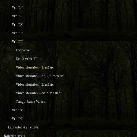
Vrh "B"
Vrh "C"
Vrh "D"
Vrh "E"
Vrh "F"
Rodokmen
Deník vrhu "F"
Videa štěňátek - 1. měsíc
Videa štěňátek - do 1, 5 měsíce
Videa štěňátek - 2. měsíc
Videa štěňátek - od 2. měsíce
Tango Szara Wiara
Vrh "G"
Vrh "H"
Labradorský retrívr
Nabídka krytí