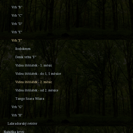
Vrh "B"
Vrh "C"
Vrh "D"
Vrh "E"
Vrh "F"
Rodokmen
Deník vrhu "F"
Videa štěňátek - 1. měsíc
Videa štěňátek - do 1, 5 měsíce
Videa štěňátek - 2. měsíc
Videa štěňátek - od 2. měsíce
Tango Szara Wiara
Vrh "G"
Vrh "H"
Labradorský retrívr
Nabídka krytí