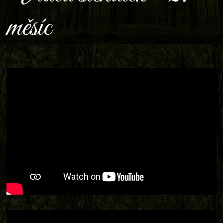
měsíc