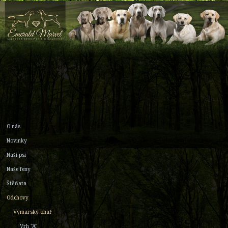
O nás
Novinky
Naši psi
Naše feny
Štěňata
Odchovy
Výmarský ohař
Vrh "A"