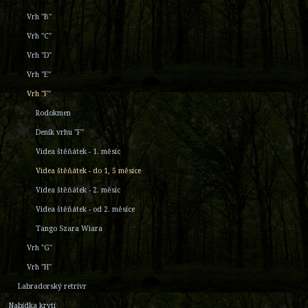
Vrh "B"
Vrh "C"
Vrh "D"
Vrh "E"
Vrh "F"
Rodokmen
Deník vrhu "F"
Videa štěňátek - 1. měsíc
Videa štěňátek - do 1, 5 měsíce
Videa štěňátek - 2. měsíc
Videa štěňátek - od 2. měsíce
Tango Szara Wiara
Vrh "G"
Vrh "H"
Labradorský retrívr
Nabídka krytí