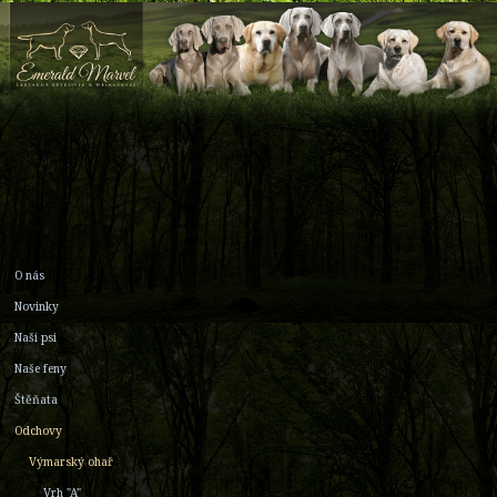
O nás
Novinky
Naši psi
Naše feny
Štěňata
Odchovy
Výmarský ohař
Vrh "A"