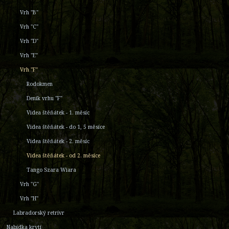
Vrh "B"
Vrh "C"
Vrh "D"
Vrh "E"
Vrh "F"
Rodokmen
Deník vrhu "F"
Videa štěňátek - 1. měsíc
Videa štěňátek - do 1, 5 měsíce
Videa štěňátek - 2. měsíc
Videa štěňátek - od 2. měsíce
Tango Szara Wiara
Vrh "G"
Vrh "H"
Labradorský retrívr
Nabídka krytí