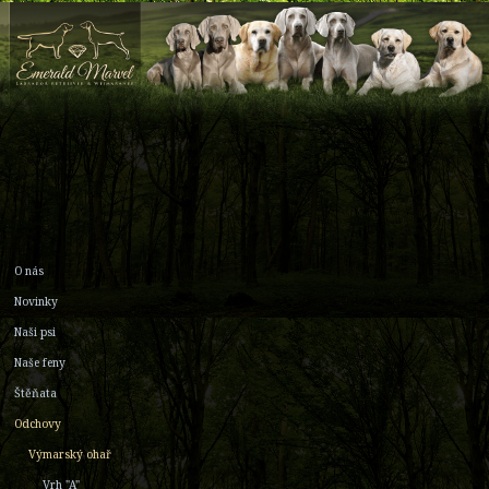
O nás
Novinky
Naši psi
Naše feny
Štěňata
Odchovy
Výmarský ohař
Vrh "A"