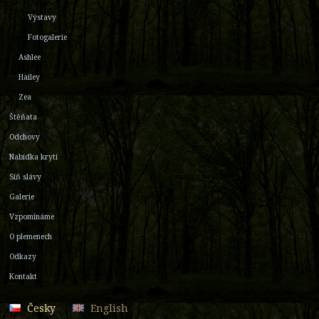
Výstavy
Fotogalerie
Ashlee
Hailey
Zea
Štěňata
Odchovy
Nabídka krytí
Síň slávy
Galerie
Vzpomínáme
O plemenech
Odkazy
Kontakt
Česky
English