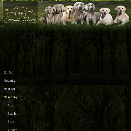
O nás
Novinky
Naši psi
Naše feny
Any
Scarlett
Zara
Violett