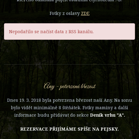
Fotky z oslavy
ZDE
Nepodařilo se načíst data z RSS kanálu.
Any - potvrzená březost
Dnes 19. 3. 2018 byla potvrzena březost naší Any. Na sonu
bylo vidět minimálně 8 štěňátek. Fotky maminy a další
informace budu přidávat do sekce
Deník vrhu "A".
REZERVACE PŘIJÍMÁME SPÍŠE NA PEJSKY.