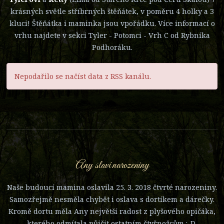
krásných světle stříbrných štěňátek, v poměru 4 holky a 3
kluci! Štěňátka i maminka jsou vpořádku. Více informací o
vrhu najdete v sekci Tyler - Potomci - Vrh C od Rybníka
Podhoráku.
Nepodařilo se načíst data z RSS kanálu.
Any slaví narozeniny
Naše budoucí mamina oslavila 25. 3. 2018 čtvrté narozeniny.
Samozřejmě nesměla chybět i oslava s dortíkem a dárečky.
Kromě dortu měla Any největší radost z plyšového opičáka,
kterého odmítala půjčit ostatním čtyřnožcům :-D.