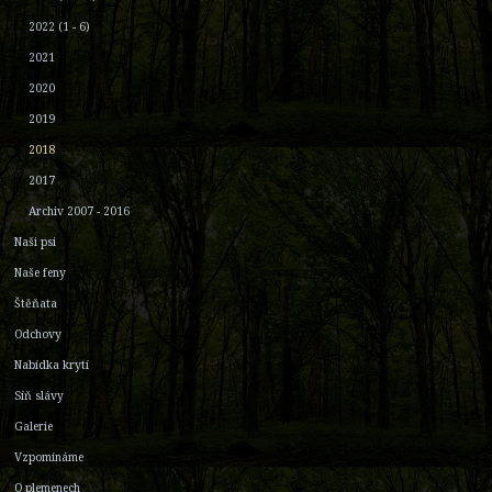
2022 (1 - 6)
2021
2020
2019
2018
2017
Archiv 2007 - 2016
Naši psi
Naše feny
Štěňata
Odchovy
Nabídka krytí
Síň slávy
Galerie
Vzpomínáme
O plemenech