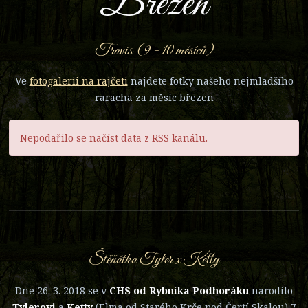
Březen
Travis (9 - 10 měsíců)
Ve
fotogalerii na rajčeti
najdete fotky našeho nejmladšího
raracha za měsíc březen
Nepodařilo se načíst data z RSS kanálu.
Štěňátka Tyler x Ketty
Dne 26. 3. 2018 se v
CHS od Rybníka Podhoráku
narodilo
Tylerovi
a
Ketty
(Elma od Starého Krče pod Čertí Skalou) 7