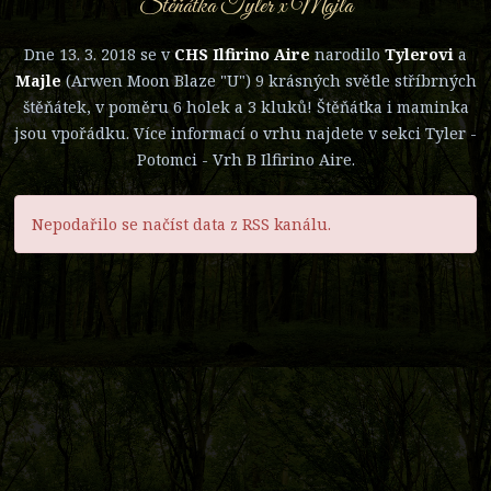
Štěňátka Tyler x Majla
Dne 13. 3. 2018 se v
CHS Ilfirino Aire
narodilo
Tylerovi
a
Majle
(Arwen Moon Blaze "U") 9 krásných světle stříbrných
štěňátek, v poměru 6 holek a 3 kluků! Štěňátka i maminka
jsou vpořádku. Více informací o vrhu najdete v sekci Tyler -
Potomci - Vrh B Ilfirino Aire.
Nepodařilo se načíst data z RSS kanálu.