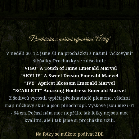
Procházka s našimi výmařími "Áčky"
V neděli 30. 12. jsme šli na procházku s našimi "Áčkovými"
štěňátky. Procházky se zúčastnili:
"VIGO" A Touch of Fame Emerald Marvel
"AKYLIE" A Sweet Dream Emerald Marvel
"IVY" Apricot Blossom Emerald Marvel
"SCARLETT" Amazing Huntress Emerald Marvel
Z šedivců vyrostli typičtí představitelé plemene, všichni
mají nůžkový skus a jsou plnochrupí. Výškově jsou mezi 61
- 64 cm. Počasí nám moc nepřálo, tak fotky nejsou moc
kvalitní, ale i tak jsme si procházku užili.
Na fotky se můžete podívat ZDE