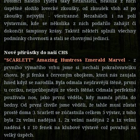
Potomci našeho Tylera taky nezaháleli, několik z nich
úspěšně složilo lovecké zkoušky, od zkoušek vloh až po
zkoušky nejvyšší - všestranné. Nezaháleli i na poli
výstavním, kde se několika z nich podařilo zahájit či
dokončit šampiony krásy. Taktéž někteří splnili všechny
podmínky chovnosti a stali se chovnými jedinci.
Nové přírůstky do naší CHS
"SCARLETT" Amazing Huntress Emerald Marvel
- z
prvního výmařího vrhu jsme si nechali pokračovatelku
chovu. Je jí fenka s červeným obojkem, která nás zaujala
hned když se narodila. Byla odmala nejdravější štěně, první
u cecíku, nejprůbojnější ze všech štěňat. Odmala perfektně
používala nos, jako první věděla, kdy mamča přišla do
bedny. Od první chvíle jsme věděli, že tahle musí zůstat
prostě doma :). Scarlett se zúčastnila celkem 5 výstav, z toho
byla 2x velmi nadějná 1, 2x velmi nadějná 2 a 1x velmi
naděná 4 z 10 fenek na klubové výstavě což považuji za
velký úspěch.