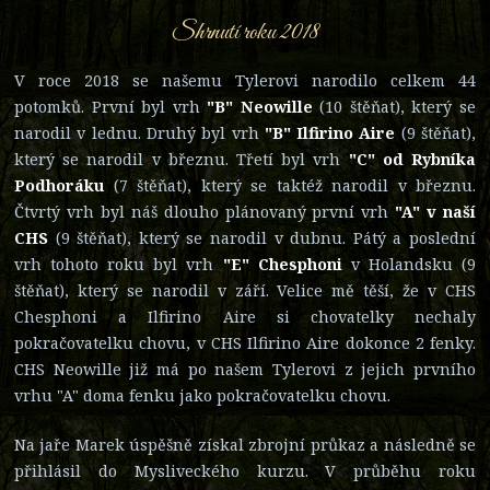
Shrnutí roku 2018
V roce 2018 se našemu Tylerovi narodilo celkem 44
potomků. První byl vrh
"B" Neowille
(10 štěňat), který se
narodil v lednu. Druhý byl vrh
"B" Ilfirino Aire
(9 štěňat),
který se narodil v březnu. Třetí byl vrh
"C" od Rybníka
Podhoráku
(7 štěňat), který se taktéž narodil v březnu.
Čtvrtý vrh byl náš dlouho plánovaný první vrh
"A" v naší
CHS
(9 štěňat), který se narodil v dubnu. Pátý a poslední
vrh tohoto roku byl vrh
"E" Chesphoni
v Holandsku (9
štěňat), který se narodil v září. Velice mě těší, že v CHS
Chesphoni a Ilfirino Aire si chovatelky nechaly
pokračovatelku chovu, v CHS Ilfirino Aire dokonce 2 fenky.
CHS Neowille již má po našem Tylerovi z jejich prvního
vrhu "A" doma fenku jako pokračovatelku chovu.
Na jaře Marek úspěšně získal zbrojní průkaz a následně se
přihlásil do Mysliveckého kurzu. V průběhu roku