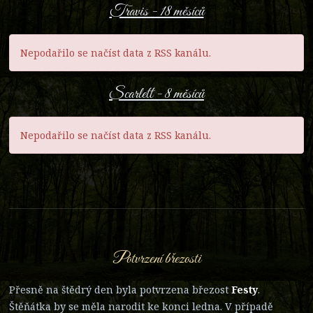
Travis - 18 měsíců
Nepodařilo se načíst data z RSS kanálu.
Scarlett - 8 měsíců
Nepodařilo se načíst data z RSS kanálu.
Potvrzení březosti
Přesně na štědrý den byla potvrzena březost
Festy
.
Štěňátka by se měla narodit ke konci ledna. V případě