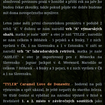
absolvoval povinnou praxi v honitbě a příští rok na jaře ho
budou čekat zkoušky, takže pokud půjde vše dobře budeme
mít doma novopečeného myslivce.
Letos jsme měli první chovatelskou premiéru v podobě 2
vrhů "A". V dubnu se nám narodil
vrh "A" výmarských
ohařů
, matka je naše "ANY" a otec je náš "TYLER", narodilo
se nám celkem 9 štěňátek - 5 pejsků a 4 fenky, 7 z nich
vyrůstá v ČR, 1 na Slovensku a 1 v Estonsku. V září se
narodil
vrh "A" labradorských retrívrů
, matka je naše
"ASHLEE" a otec je importovaný pes z Německa na
Slovensko - Jaguar Jackpot v. d. Weeward. Narodilo se
celkem 7 štěňátek - 4 fenky a 3 pejsci, 6 z nich vyrůstá v ČR
a 1 na Slovensku.
"TYLER" Caramel Love de Donawitz
- bodoval na poli
výstavním a opět ukázal, že ještě nepatří do starého železa.
Ve třídě čestné si vyběhal na národní výstavě v Brně a
Bratislavě
1. a 2. místo v závěrečných soutěžích
jako