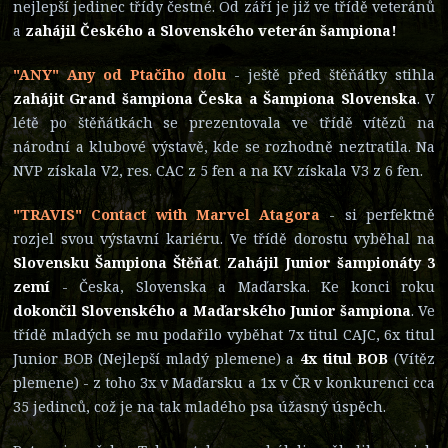
nejlepší jedinec třídy čestné. Od září je již ve třídě veteránů
a
zahájil Českého a Slovenského veterán šampiona!
"ANY" Any od Ptačího dolu
- ještě před štěňátky stihla
zahájit Grand šampiona Česka a Šampiona Slovenska
. V
létě po štěňátkách se prezentovala ve třídě vítězů na
národní a klubové výstavě, kde se rozhodně neztratila. Na
NVP získala V2, res. CAC z 5 fen a na KV získala V3 z 6 fen.
"TRAVIS" Contact with Marvel Atagora
- si perfektně
rozjel svou výstavní kariéru. Ve třídě dorostu vyběhal na
Slovensku Šampiona Štěňat
.
Zahájil Junior šampionáty 3
zemí
- Česka, Slovenska a Maďarska. Ke konci roku
dokončil Slovenského a Maďarského Junior šampiona
. Ve
třídě mladých se mu podařilo vyběhat 7x titul CAJC, 6x titul
Junior BOB (Nejlepší mladý plemene) a
4x titul BOB
(Vítěz
plemene) - z toho 3x v Maďarsku a 1x v ČR v konkurenci cca
35 jedinců, což je na tak mladého psa úžasný úspěch.