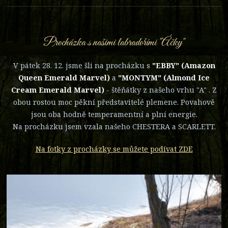
Procházka s našimi labradořími "Áčky"
V pátek 28. 12. jsme šli na procházku s
"EBBY" (Amazon
Queen Emerald Marvel)
a
"MONTYM" (Almond Ice
Cream Emerald Marvel)
- štěňátky z našeho vrhu "A" . Z
obou rostou moc pěkní představitelé plemene. Povahově
jsou oba hodně temperamentní a plní energie.
Na procházku jsem vzala našeho CHESTERA a SCARLETT.
Na fotky z procházky se můžete podívat ZDE