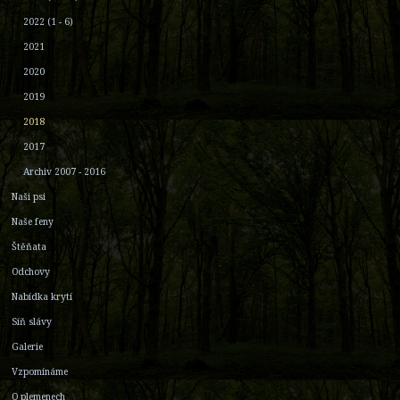
2022 (1 - 6)
2021
2020
2019
2018
2017
Archiv 2007 - 2016
Naši psi
Naše feny
Štěňata
Odchovy
Nabídka krytí
Síň slávy
Galerie
Vzpomínáme
O plemenech