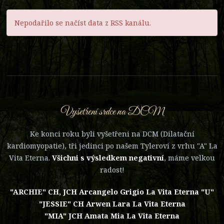
Nepodařilo se načíst data z RSS kanálu.
Vyšetření srdce na DCM
Ke konci roku byli vyšetřeni na DCM (Dilatační
kardiomyopatie), tři jedinci po našem Tylerovi z vrhu "A" La
Vita Eterna.
Všichni s výsledkem negativní
, máme velkou
radost!
"ARCHIE" CH, JCH Arcangelo Grigio La Vita Eterna "U"
"JESSIE" CH Arwen Lara La Vita Eterna
"MIA" JCH Amata Mia La Vita Eterna