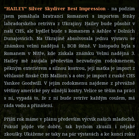
"HAILEY" Silver Skydiver Best Impression
- na podzim
jsem pomáhala bratranci Romanovi s importem fenky
labradorského retrívra z Ukrajiny. Hailey bude působit v
naší CHS, ale bydlet bude s Romanem a Ashlee v Dolních
Dunajovicích. Na Ukrajině absolvovala jednu výstavu se
známkou velmi nadějná 1, BOB štěně. V listopadu byla s
Romanem v Nitře, kde získala známku Velmi nadějná 3.
Hailey mě zaujala především bezvadným rodokmenem,
pěkným exteriérem a silnou kostrou, její matka je import z
věhlasné finské CHS Mallorn´s a otec je import z ruské CHS
Yankee Goodwill. V jejím rodokmenu najdeme z převážně
většiny americké psy silnější kostry. Velice se těším na práci
s ní, vypadá to, že z ní bude retrívr každým coulem, má
ráda vodu a přinášení.
Příští rok máme v plánu především výcvik našich mlaďochů.
Pokud půjde vše dobře, tak bychom zkusili i nějaké
zkoušky. Ukážeme se taky na pár výstavách a ke konci roku