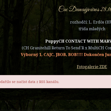
Cac Dunaújváros 28.1
rozhodčí: L. Erdös (H
třída mladých
PuppyCH CONTACT WITH MAR
(CH Granitehill Return To Send´R x MultiCH Co
Výborný 1, CAJC, JBOB, BOB!!!! Dokončen J
Fotogalerie ZDE
dařilo se načíst data z RSS kanálu.