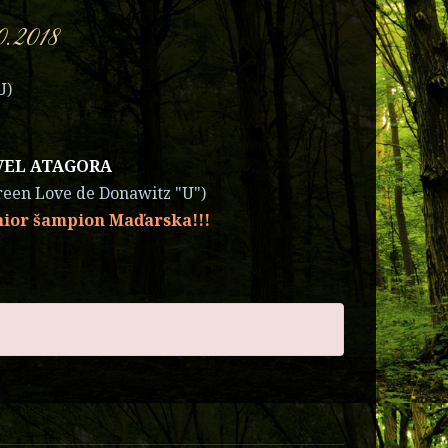
0.2018
U)
VEL ATAGORA
reen Love de Donawitz "U")
unior šampion Maďarska!!!