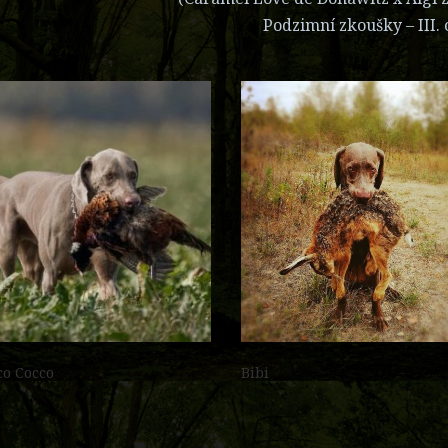
Podzimní zkoušky – III.
co Cocco
Bibi