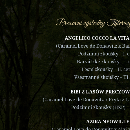
Pracovní výsledky Tylerov
ANGELICO COCCO LA VITA
(Caramel Love de Donawitz x Ba
Podzimní zkoušky – I. 
Barvářské zkoušky – I. 
Lesní zkoušky – II. ce
Všestranné zkoušky – III.
BIBI Z LASÓW PRECZO
(Caramel Love de Donawitz x Fryta z 
Podzimní zkoušky (HZP) – 
AZIRA NEOWILLE
(Caramel Love de Donawitz x Aigi 