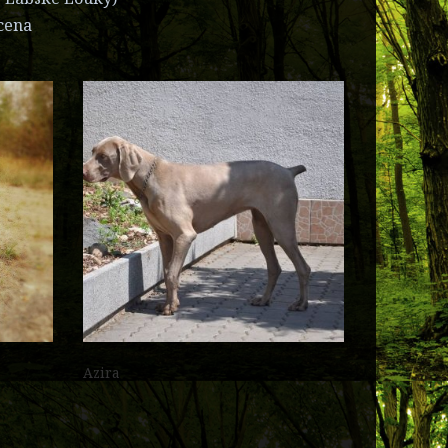
 cena
Azira