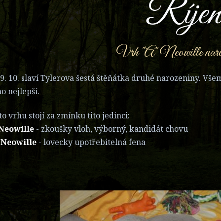
Říjen
Vrh "A" Neowille naro
9. 10. slaví Tylerova šestá štěňátka druhé narozeniny. Vš
o nejlepší.
to vrhu stojí za zmínku tito jedinci:
Neowille
- zkoušky vloh, výborný, kandidát chovu
 Neowille
- lovecky upotřebitelná fena