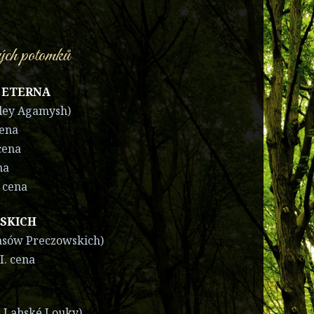
ých potomků
 ETERNA
iley Agamysh)
cena
cena
na
 cena
WSKICH
Lasów Preczowskich)
I. cena
z Labské Louky)