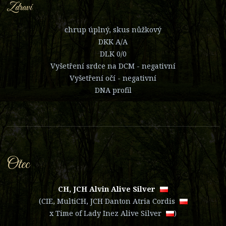
Zdraví
chrup úplný, skus nůžkový
DKK A/A
DLK 0/0
Vyšetření srdce na DCM - negativní
Vyšetření očí - negativní
DNA profil
Otec
CH, JCH Alvin Alive Silver
(
CIE, MultiCH, JCH Danton Atria Cordis
x
Time of Lady Inez Alive Silver
)