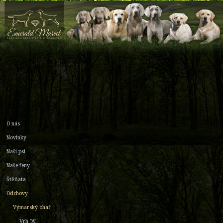
O nás
Novinky
Naši psi
Naše feny
Štěňata
Odchovy
Výmarský ohař
Vrh "A"