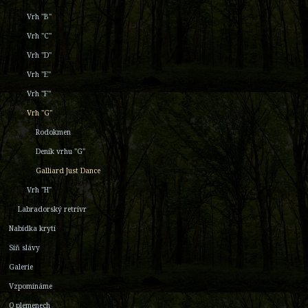
Vrh "B"
Vrh "C"
Vrh "D"
Vrh "E"
Vrh "F"
Vrh "G"
Rodokmen
Deník vrhu "G"
Galliard Just Dance
Vrh "H"
Labradorský retrívr
Nabídka krytí
Síň slávy
Galerie
Vzpomínáme
O plemenech