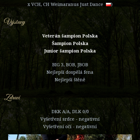
x
VCH, CH Weimaranus Just Dance
)
Výstavy
Veterán šampion Polska
Šampion Polska
Junior šampion Polska
BIG 3, BOB, JBOB
Nejlepší dospělá fena
Nejlepší štěně
Zdraví
DKK A/A, DLK 0/0
Vyšetření srdce - negativní
Vyšetření očí - negativní