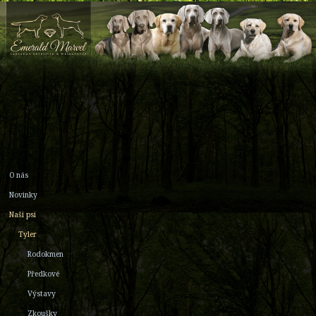
O nás
Novinky
Naši psi
Tyler
Rodokmen
Předkové
Výstavy
Zkoušky