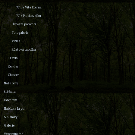
"A" La Vita Eterna
"A" z Pluskovečku
Úspěšní potomci
Fotogalerie
Videa
Růstová tabulka
Travis
Zender
Chester
Naše feny
Štěňata
Odchovy
Nabídka krytí
Síň slávy
Galerie
Vzpomínáme