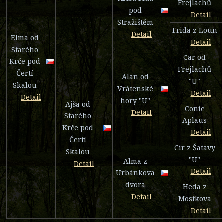
Frejlachů
pod
Detail
Stražištěm
Frida z Loun
Detail
Elma od
Detail
Starého
Car od
Krče pod
Frejlachů
Čertí
Alan od
"U"
Skalou
Vrátenské
Detail
Detail
hory "U"
Ajša od
Conie
Detail
Starého
Aplaus
Krče pod
Detail
Čertí
Cir z Šatavy
Skalou
"U"
Alma z
Detail
Detail
Urbánkova
dvora
Heda z
Detail
Mostkova
Detail