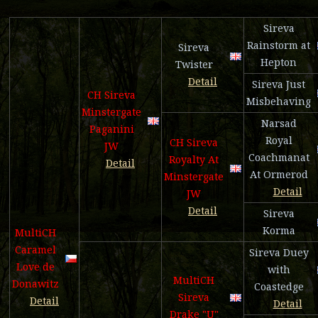
Sireva
Rainstorm at
Sireva
Hepton
Twister
Detail
Sireva Just
CH Sireva
Misbehaving
Minstergate
Narsad
Paganini
Royal
CH Sireva
JW
Coachmanat
Royalty At
Detail
At Ormerod
Minstergate
Detail
JW
Detail
Sireva
Korma
MultiCH
Caramel
Sireva Duey
Love de
with
MultiCH
Donawitz
Coastedge
Sireva
Detail
Detail
Drake "U"