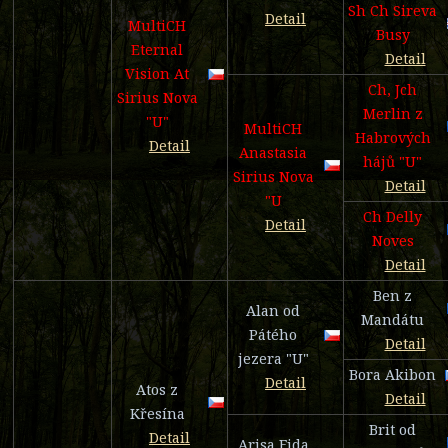
Sh Ch Sireva
Detail
MultiCH
Busy
Eternal
Detail
Vision At
Ch, Jch
Sirius Nova
Merlin z
"U"
MultiCH
Habrových
Detail
Anastasia
hájů "U"
Sirius Nova
Detail
"U
Ch Delly
Detail
Noves
Detail
Ben z
Alan od
Mandátu
Pátého
Detail
jezera "U"
Bora Akibon
Detail
Atos z
Detail
Křesína
Brit od
Detail
Arisa Fida