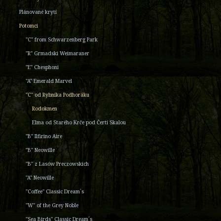
Plánované krytí
Potomci
"C" from Schwarzenberg Park
"R" Grmadski Weimaraner
"E" Chesphoni
"A" Emerald Marvel
"C" od Rybníka Podhoráku
Rodokmen
Elma od Starého Krče pod Čertí Skalou
"B" Ilfirino Aire
"B" Neowille
"B" z Lasów Preczowskich
"A" Neowille
"Coffee" Classic Dream´s
"W" of the Grey Noble
"Sea Birds" Classic Dream´s