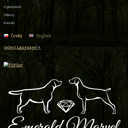
O plemenech
Odkazy
Kontakt
Česky
English
Select Language
▼