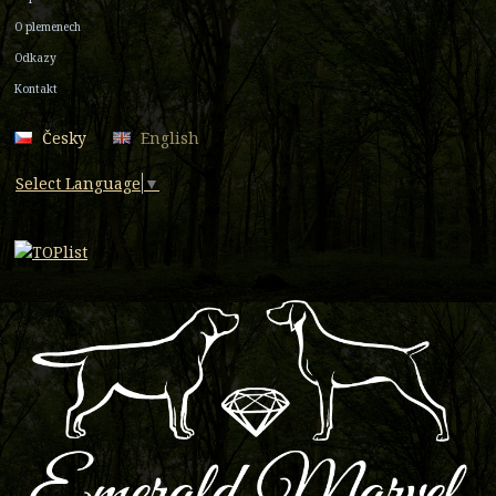
O plemenech
Odkazy
Kontakt
Česky
English
Select Language
▼