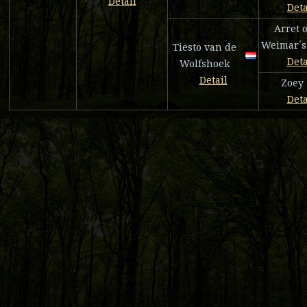
Detail
Deta
Arret o
Weimar´s
Tiesto van de
Deta
Wolfshoek
Detail
Zoey
Deta