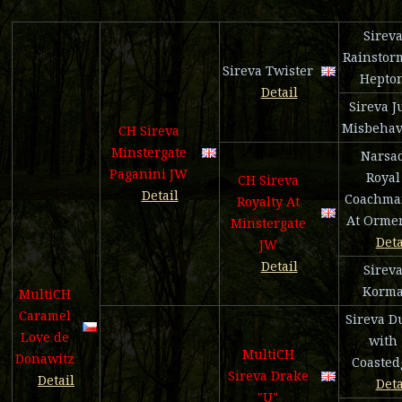
Sirev
Rainstor
Sireva Twister
Hepto
Detail
Sireva J
Misbehav
CH Sireva
Minstergate
Narsa
Paganini JW
Royal
CH Sireva
Detail
Coachma
Royalty At
At Orme
Minstergate
Deta
JW
Detail
Sirev
Korm
MultiCH
Caramel
Sireva D
Love de
with
MultiCH
Donawitz
Coasted
Sireva Drake
Detail
Deta
"U"