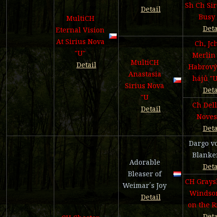
Sh Ch Si
Detail
Busy
MultiCH
Deta
Eternal Vision
At Sirius Nova
Ch, Jc
"U"
Merlin
MultiCH
Detail
Habrový
Anastasia
hájů "
Sirius Nova
Deta
"U
Ch Del
Detail
Noves
Deta
Dargo v
Blanke
Adorable
Deta
Bleaser of
CH Grays
Weimar´s Joy
Windso
Detail
on the R
Deta