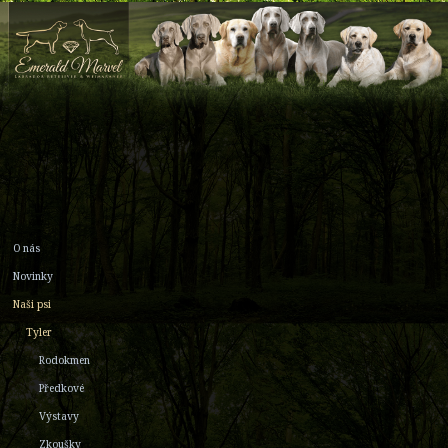
O nás
Novinky
Naši psi
Tyler
Rodokmen
Předkové
Výstavy
Zkoušky