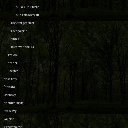
"A" La Vita Eterna
"A" z Pluskovečku
Úspěšní potomci
Fotogalerie
Videa
Růstová tabulka
Travis
Zender
Chester
Naše feny
Štěňata
Odchovy
Nabídka krytí
Síň slávy
Galerie
Vzpomínáme