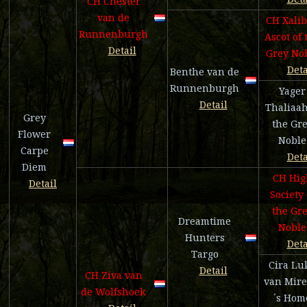
CH Chester
van de
CH Xali
Runnenburgh
Ascot of 
Detail
Grey No
Deta
Benthe van de
Runnenburgh
Yager
Detail
Thaliaah
Grey
the Gr
Flower
Noble
Carpe
Deta
Diem
CH Hig
Detail
Society 
the Gr
Dreamtime
Noble
Hunters
Deta
Targo
Cira Lu
Detail
CH Ziva van
van Mire
de Wolfshoek
´s Hom