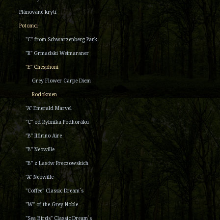
Plánované krytí
Potomci
"C" from Schwarzenberg Park
"R" Grmadski Weimaraner
"E" Chesphoni
Grey Flower Carpe Diem
Rodokmen
"A" Emerald Marvel
"C" od Rybníka Podhoráku
"B" Ilfirino Aire
"B" Neowille
"B" z Lasów Preczowskich
"A" Neowille
"Coffee" Classic Dream´s
"W" of the Grey Noble
"Sea Birds" Classic Dream´s