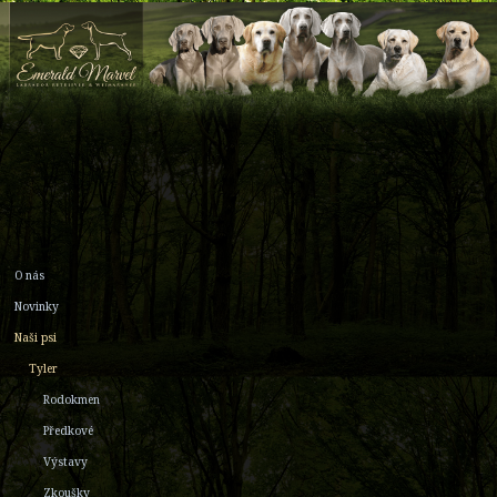
O nás
Novinky
Naši psi
Tyler
Rodokmen
Předkové
Výstavy
Zkoušky