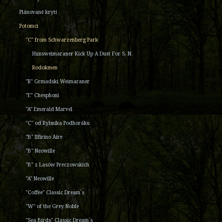
Plánované krytí
Potomci
"C" from Schwarzenberg Park
Hunsweimaraner Kick Up A Dust For S. N.
Rodokmen
"R" Grmadski Weimaraner
"E" Chesphoni
"A" Emerald Marvel
"C" od Rybníka Podhoráku
"B" Ilfirino Aire
"B" Neowille
"B" z Lasów Preczowskich
"A" Neowille
"Coffee" Classic Dream´s
"W" of the Grey Noble
"Sea Birds" Classic Dream´s