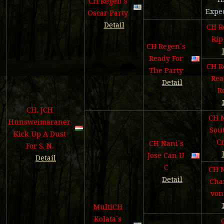
CH Regen´s
Expec
Oscar Party
Detail
CH R
Rip
CH Regen´s
Ready For
CH R
The Party
Rea
Detail
R
CH, JCH
CH N
Hunsweimaraner
Sou
Kick Up A Dust
Cr
CH Nani´s
For S. N.
Jose Can U
Detail
C
CH N
Detail
Char
von
MultiCH
Kolata´s