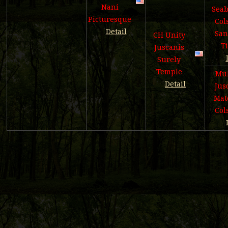
Nani
Seab
Picturesque
Col
Detail
San
CH Unity
T
Juscanis
Surely
Temple
Mul
Detail
Jus
Mat
Col