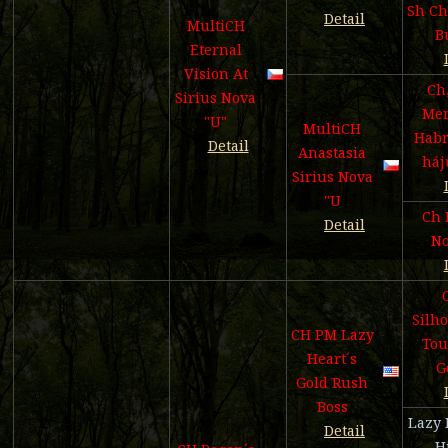
Sh Ch
Detail
MultiCH
B
Eternal
Vision At
Ch,
Sirius Nova
Mer
"U"
MultiCH
Habr
Detail
Anastasia
háj
Sirius Nova
"U
Ch 
Detail
No
Silho
CH PM Lazy
Tou
Heart´s
G
Gold Rush
Boss
Lazy 
Detail
H