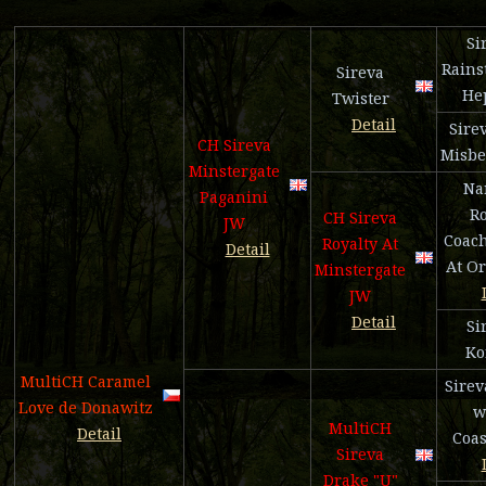
Si
Rains
Sireva
He
Twister
Detail
Sire
CH Sireva
Misbe
Minstergate
Na
Paganini
Ro
CH Sireva
JW
Coac
Royalty At
Detail
At O
Minstergate
JW
Detail
Si
Ko
MultiCH Caramel
Sirev
Love de Donawitz
w
MultiCH
Detail
Coas
Sireva
Drake "U"