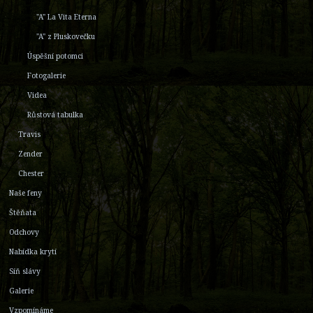
"A" La Vita Eterna
"A" z Pluskovečku
Úspěšní potomci
Fotogalerie
Videa
Růstová tabulka
Travis
Zender
Chester
Naše feny
Štěňata
Odchovy
Nabídka krytí
Síň slávy
Galerie
Vzpomínáme