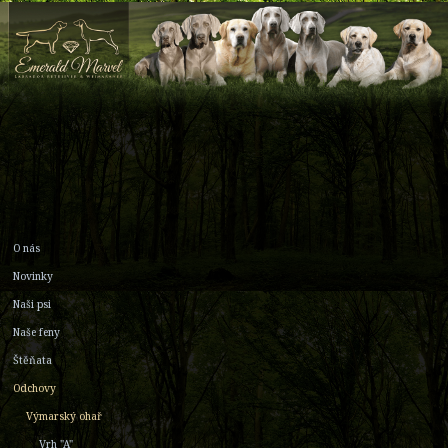
O nás
Novinky
Naši psi
Naše feny
Štěňata
Odchovy
Výmarský ohař
Vrh "A"