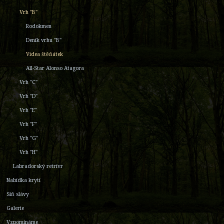
Vrh "B"
Rodokmen
Deník vrhu "B"
Videa štěňátek
All-Star Alonso Atagora
Vrh "C"
Vrh "D"
Vrh "E"
Vrh "F"
Vrh "G"
Vrh "H"
Labradorský retrívr
Nabídka krytí
Síň slávy
Galerie
Vzpomínáme