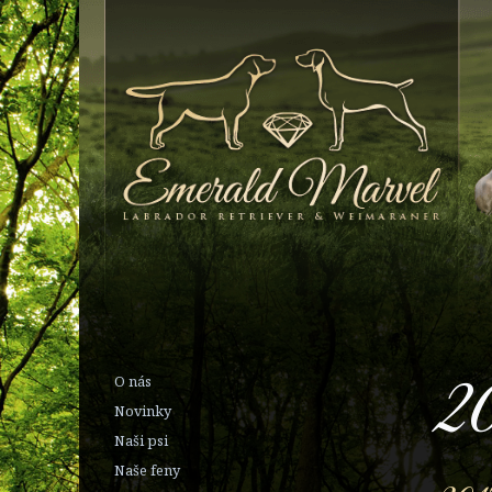
2
O nás
Novinky
Naši psi
Naše feny