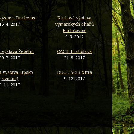
výstava Dražovice
Klubová výstava
15. 4. 2017
výmarských ohařů
Bartošovice
6. 5. 2017
 výstava Žebětín
CACIB Bratislava
29. 7. 2017
21. 8. 2017
á výstava Lipsko
DUO CACIB Nitra
(výmaři)
9. 12. 2017
9. 11. 2017