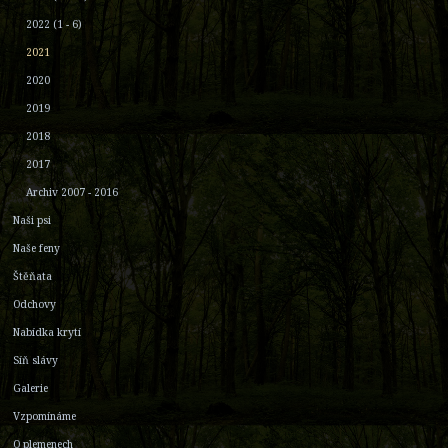
2022 (1 - 6)
2021
2020
2019
2018
2017
Archiv 2007 - 2016
Naši psi
Naše feny
Štěňata
Odchovy
Nabídka krytí
Síň slávy
Galerie
Vzpomínáme
O plemenech