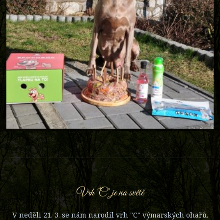
Vrh "C" je na světě
V neděli 21. 3. se nám narodil vrh "C" výmarských ohařů.