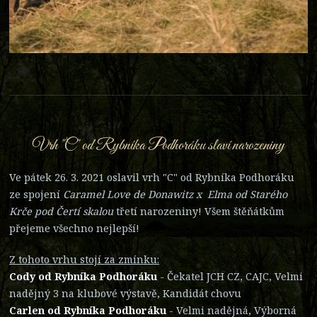
Vrh "C" od Rybníka Podhoráku slaví narozeniny
Ve pátek 26. 3. 2021 oslavil vrh "C" od Rybníka Podhoráku
ze spojení
Caramel Love de Donawitz x Elma od Starého
Krče pod Čertí skalou
třetí narozeniny! Všem štěňátkům
přejeme všechno nejlepší!
Z tohoto vrhu stojí za zmínku:
Cody od Rybníka Podhoráku
- Čekatel JCH CZ, CAJC, Velmi
nadějný 3 na klubové výstavě, Kandidát chovu
Carlen od Rybníka Podhoráku
- Velmi nadějná, Výborná