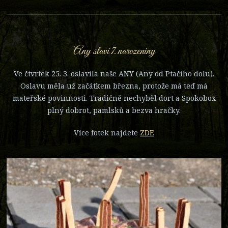
Any slaví 7. narozeniny
Ve čtvrtek 25. 3. oslavila naše ANY (Any od Ptačího dolu).
Oslavu měla už začátkem března, protože má teď má
mateřské povinnosti. Tradičně nechyběl dort a Spokobox
plný dobrot, pamlsků a bezva hračky.
Více fotek najdete
ZDE