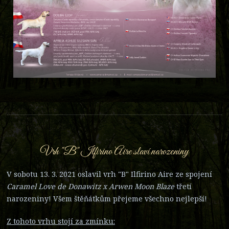
Vrh "B" Ilfirino Aire slaví narozeniny
V sobotu 13. 3. 2021 oslavil vrh "B" Ilfirino Aire ze spojení
Caramel Love de Donawitz x Arwen Moon Blaze
třetí
narozeniny! Všem štěňátkům přejeme všechno nejlepší!
Z tohoto vrhu stojí za zmínku: