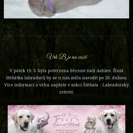
Vrh B je na cestě
V pátek 19. 3. byla potvrzena březost naší Ashlee. Žlutá
štěňátka labradorů by se u nás měla narodit po 20. dubnu.
Více informací o vrhu najdete v sekci Štěňata - Labradorský
retrívr.