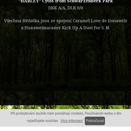
"HARLEY" Cytos from Schwarzenberk Park
DKK A/A, DLK 0/0
Všechna štěňátka jsou ze spojení Caramel Love de Donawitz
x Hunsweimaraner Kick Up A Dust For S. N.
Při poskytování služeb nám pomáhají cookies. Používáním webu s tím
vyjadřujete souhlas.
Více informací
Pokračovat