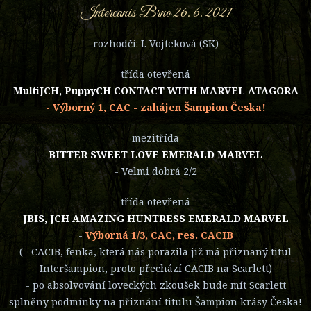
Intercanis Brno 26. 6. 2021
rozhodčí: I. Vojteková (SK)
třída otevřená
MultiJCH, PuppyCH CONTACT WITH MARVEL ATAGORA
- Výborný 1, CAC - zahájen Šampion Česka!
mezitřída
BITTER SWEET LOVE EMERALD MARVEL
- Velmi dobrá 2/2
třída otevřená
JBIS, JCH AMAZING HUNTRESS EMERALD MARVEL
-
Výborná 1/3, CAC, res. CACIB
(= CACIB, fenka, která nás porazila již má přiznaný titul
Interšampion, proto přechází CACIB na Scarlett)
- po absolvování loveckých zkoušek bude mít Scarlett
splněny podmínky na přiznání titulu Šampion krásy Česka!