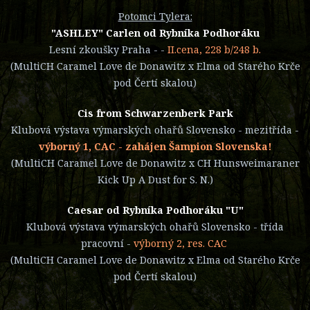
Potomci Tylera:
"ASHLEY" Carlen od Rybníka Podhoráku
Lesní zkoušky Praha -
-
II.cena, 228 b/248 b.
(MultiCH Caramel Love de Donawitz x Elma od Starého Krče
pod Čertí skalou)
Cis from Schwarzenberk Park
Klubová výstava výmarských ohařů Slovensko
-
mezitřída -
výborný 1, CAC - zahájen Šampion Slovenska!
(MultiCH Caramel Love de Donawitz x CH Hunsweimaraner
Kick Up A Dust for S. N.)
Caesar od Rybníka Podhoráku "U"
Klubová výstava výmarských ohařů Slovensko
-
třída
pracovní -
výborný 2, res. CAC
(MultiCH Caramel Love de Donawitz x Elma od Starého Krče
pod Čertí skalou)