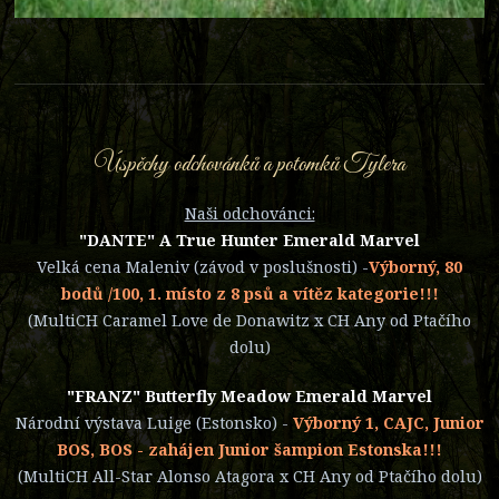
Úspěchy odchovánků a potomků Tylera
Naši odchovánci:
"DANTE" A True Hunter Emerald Marvel
Velká cena Maleniv (závod v poslušnosti)
-
Výborný, 80
bodů /100, 1. místo z 8 psů a vítěz kategorie!!!
(MultiCH Caramel Love de Donawitz x CH Any od Ptačího
dolu)
"FRANZ" Butterfly Meadow Emerald Marvel
Národní výstava Luige (Estonsko)
-
Výborný 1, CAJC, Junior
BOS, BOS - zahájen Junior šampion Estonska!!!
(MultiCH All-Star Alonso Atagora x CH Any od Ptačího dolu)