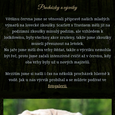
Procházky a výcviky
Většinu června jsme se věnovali přípravě našich mladých
výmarů na lovecké zkoušky. Scarlett s Travisem měli jít na
podzimní zkoušky minulý podzim, ale vzhledem k
lockdownu, byly všechny akce zrušeny, takže jsme zkoušky
museli přesunout na letošek.
Na jaře jsme měli dva vrhy štěňat, takže o výcviku nemohla
být řeč, proto jsme začali intenzivně cvičit až v červnu, kdy
oba vrhy byly už u nových majitelů.
Mezitím jsme si našli i čas na několik procházek hlavně k
vodě. Jak u nás výcvik probíhal a se můžete podívat ve
fotogalerii.