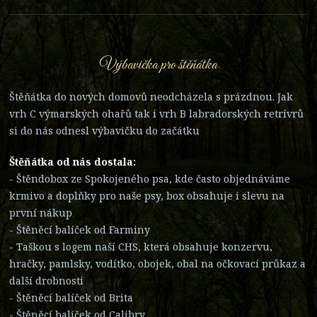
Výbavička pro štěňátka
Štěňátka do nových domovů neodcházela s prázdnou. Jak
vrh C výmarských ohařů tak i vrh B labradorských retrívrů
si do nás odnesl výbavičku do začátku
Štěňátka od nás dostala:
- Štěndobox ze Spokojeného psa, kde často objednáváme
krmivo a doplňky pro naše psy, box obsahuje i slevu na
první nákup
- Štěněcí balíček od Farminy
- Taškou s logem naší CHS, která obsahuje konzervu,
hračky, pamlsky, vodítko, obojek, obal na očkovací průkaz a
další drobnosti
- Štěněcí balíček od Brita
- Štěněcí balíček od Calibry