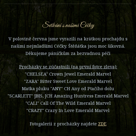
Setkání s našimi Céčky
V polovině června jsme vyrazili na krátkou prochajdu s
našimi nejmladšími Céčky. Štěňátka jsou moc šikovná.
Děkujeme páníčkům za bezvadnou péči
Procházky se zúčastnili (na první fotce zleva):
"CHELSEA" Crown Jewel Emerald Marvel
"ZARA" Bitter Sweet Love Emerald Marvel
Matka pluku "ANY" CH Any od Ptačího dolu
"SCARLETT" JBIS, JCH Amazing Huntress Emerald Marvel
"CALI" Call Of The Wild Emerald Marvel
"CRAZY" Crazy In Love Emerald Marvel
Fotogalerii z procházky najdete
ZDE