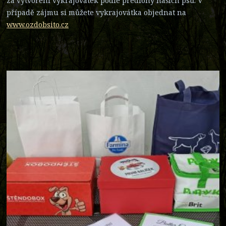
za vytvoření vykrajovátek podle předlohy našich psů. V
případě zájmu si můžete vykrajovátka objednat na
www.ozdobsito.cz