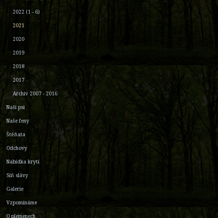
2022 (1 - 6)
2021
2020
2019
2018
2017
Archiv 2007 - 2016
Naši psi
Naše feny
Štěňata
Odchovy
Nabídka krytí
Síň slávy
Galerie
Vzpomínáme
O plemenech