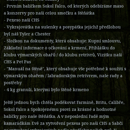
- Prvním balíčkem Sokol Falco, od kterých odebíráme maso
a konzervy pro naši celou smečku a štěňátka
- Pexeso naší CHS
- Vykrajovátka na sušenky a posypátka jejichž předlohou
byl náš Tyler a Chester
- Složkou na dokumenty, která obsahuje: Kupní smlouvu,
Základní informace o očkování a krmení, Přihlášku do
klubu výmarských ohařů / do klubu retrívrů, Vizitku naší
CHS a Pet Pas
- "Manuál na štěně", který obsahuje vše potřebné k soužití s
výmarským ohařem / labradorským retrívrem, naše rady a
postřehy
- 4 kg granulí, kterými bylo štěně krmeno
Ještě jednou bych chtěla poděkovat Farmině, Britu, Calibře,
Sokol Falco a Spokojenému psovi za krásné a hodnotné
balíčky pro naše štěňátka. A v neposlední řadě mým
kamarádkám Evě za vytvoření pexesa pro naši CHS a Sabči