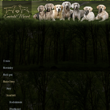
O nás
Novinky
Naši psi
Naše feny
Any
Scarlett
Rodokmen
Předkové