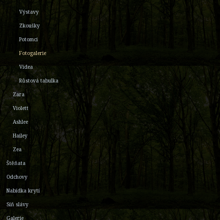
Výstavy
Zkoušky
Potomci
Fotogalerie
Videa
Růstová tabulka
Zara
Violett
Ashlee
Hailey
Zea
Štěňata
Odchovy
Nabídka krytí
Síň slávy
Galerie