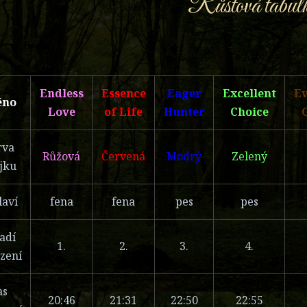
Růstová tabul
Endless
Essence
Eager
Excellent
Ev
éno
Love
of Life
Hunter
Choice
rva
Růžová
Červená
Modrý
Zelený
jku
laví
fena
fena
pes
pes
adí
1.
2.
3.
4.
zení
as
20:46
21:31
22:50
22:55