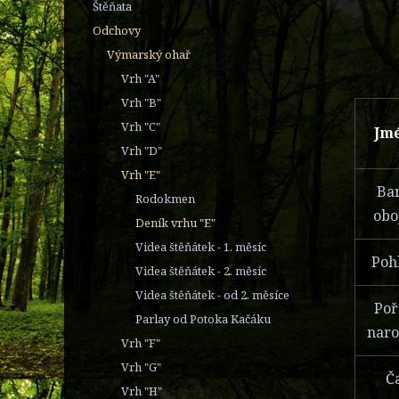
Štěňata
Odchovy
Výmarský ohař
Vrh "A"
Vrh "B"
Vrh "C"
Jm
Vrh "D"
Vrh "E"
Ba
Rodokmen
obo
Deník vrhu "E"
Videa štěňátek - 1. měsíc
Poh
Videa štěňátek - 2. měsíc
Videa štěňátek - od 2. měsíce
Poř
Parlay od Potoka Kačáku
naro
Vrh "F"
Vrh "G"
Č
Vrh "H"