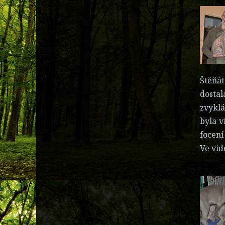
Štěňát
dostal
zvyklá
byla v
focení
Ve vid