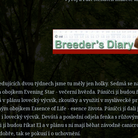
edujících dvou týdnech jsme tu měly jen holky. Sedmá se 
 obojkem Evening Star - večerní hvězda. Páníčci jí budou ří
á v plánu lovecký výcvik, zkoušky a využití v myslivecké 
ým obojkem Essence of Life - esence života. Páníčci jí dali
i lovecký výcvik. Devátá a poslední odjela fenka s růžový
i jí budou říkat El a v plánu s ní mají běhat závodně canicr
dobře, tak se pokusí i o uchovnění.