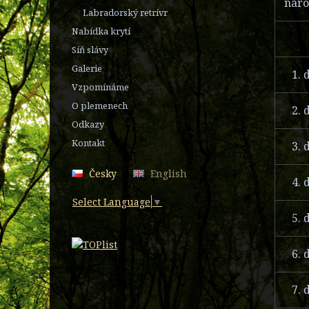
naro
Labradorský retrívr
Nabídka krytí
Síň slávy
Galerie
1. 
Vzpomínáme
O plemenech
2. 
Odkazy
Kontakt
3. 
Česky
English
4. 
Select Language
▼
5. 
6. 
7. 