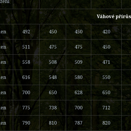
zení
Váhové přírů
den
492
450
450
420
den
511
475
475
450
den
558
508
509
471
den
616
548
580
550
den
700
650
628
650
den
775
738
700
712
den
790
810
787
820