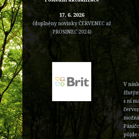
17. 6. 2026
(doplněny novinky ČERVENEC až
PROSINEC 2024)
V násl
žlutým
s ní m
červen
možná 
Páníčc
půjde 