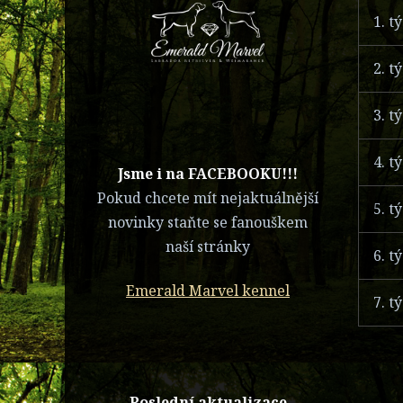
1. t
2. t
3. t
4. t
​Jsme i na FACEBOOKU!!!
Pokud chcete mít nejaktuálnější
5. t
novinky staňte se fanouškem
naší stránky
6. t
Emerald Marvel kennel
7. t
Poslední aktualizace