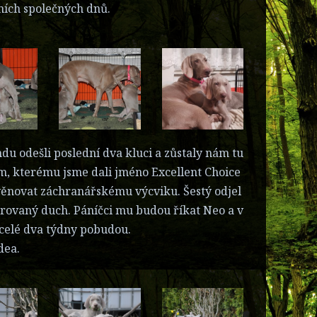
dních společných dnů.
du odešli poslední dva kluci a zůstaly nám tu
em, kterému jsme dali jméno Excellent Choice
 věnovat záchranářskému výcviku. Šestý odjel
rovaný duch. Páníčci mu budou říkat Neo a v
necelé dva týdny pobudou.
dea.