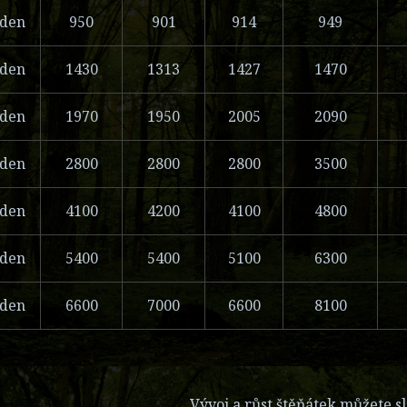
ýden
950
901
914
949
ýden
1430
1313
1427
1470
ýden
1970
1950
2005
2090
ýden
2800
2800
2800
3500
ýden
4100
4200
4100
4800
ýden
5400
5400
5100
6300
ýden
6600
7000
6600
8100
Vývoj a růst štěňátek můžete s