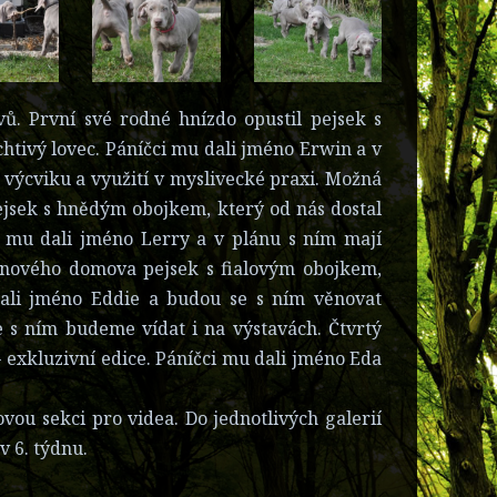
. První své rodné hnízdo opustil pejsek s
tivý lovec. Páníčci mu dali jméno Erwin a v
výcviku a využití v myslivecké praxi. Možná
ejsek s hnědým obojkem, který od nás dostal
i mu dali jméno Lerry a v plánu s ním mají
o nového domova pejsek s fialovým obojkem,
ali jméno Eddie a budou se s ním věnovat
 s ním budeme vídat i na výstavách. Čtvrtý
- exkluzivní edice. Páníčci mu dali jméno Eda
ovou sekci pro videa. Do jednotlivých galerií
v 6. týdnu.