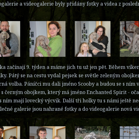
ogalerie a videogalerie byly přidány fotky a videa z posle
ka začínají 9. týden a máme jich tu už jen pět. Během víken
lky. Pátý se na cestu vydal pejsek se světle zeleným obojk
rná volba. Páníčci mu dali jméno Scooby a budou se s ním
 s černým obojkem, který má jméno Enchanted Spirit - oča
s ním mají lovecký výcvik. Další tři holky tu s námi ještě 
lečné galerie jsou nahrané fotky a do videogalerie nová vi