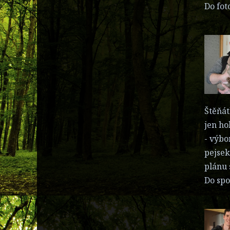
Do fot
Štěňát
jen ho
- výbo
pejsek
plánu 
Do spo