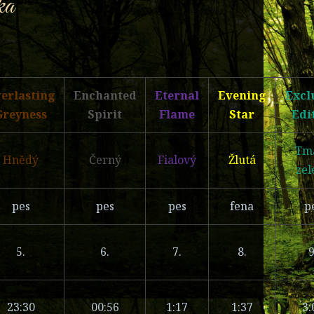
ka
erlasting
Enchanted
Eternal
Evening
Excl
Greyness
Spirit
Flame
Star
Edi
Tm
Hnědý
Černý
Fialový
Žlutá
zel
pes
pes
pes
fena
p
5.
6.
7.
8.
9
23:30
00:56
1:17
1:37
3: