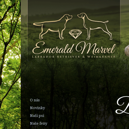
D
O nás
Novinky
Naši psi
Naše feny