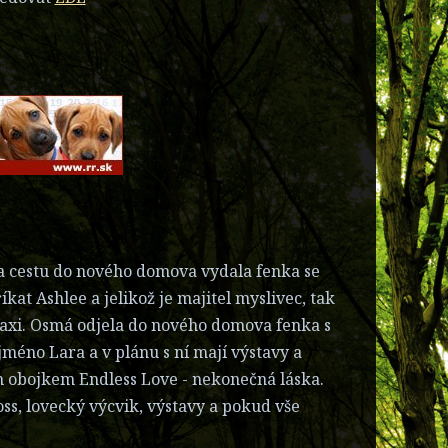
na cestu do nového domova vydala fenka se
kat Ashlee a jelikož je majitel myslivec, tak
praxi. Osmá odjela do nového domova fenka s
 jméno Lara a v plánu s ní mají výstavy a
m obojkem Endless Love - nekonečná láska.
oss, lovecký výcvik, výstavy a pokud vše