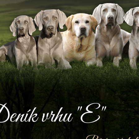
eník vrhu "E"