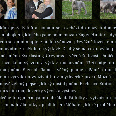
tkům je 8. týdnů a pomalu se rozchází do nových domovů
 obojkem, kterého jsme pojmenovali Eager Hunter - dych
nu se s ním majitelé budou věnovat převážně loveckému 
ím uvidíme i někde na výstavě. Druhý se na cestu vydal p
né jméno Everlasting Greyness - věčná šedivost. Páníčc
 loveckého výcviku a výstav i uchovnění. Třetí odjel d
 má jméno Eternal Flame - věčný plamen. Páníčci mu d
ému výcviku a využívat ho v myslivecké praxi. Možná se
tmavě zelený pejsek, který dostal jméno Exclusive Edition 
ánu s ním mají lovecký výcvik a výstavy.
lečné fotogalerie jsem nahrála další fotky a vytvořila i n
 jsem nahrála fotky z profi focení štěňátek, které proběhlo 