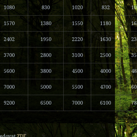
1080
830
1020
832
10
1570
1380
1550
1180
16
2402
1950
2220
1630
23
3700
2800
3100
2500
35
5600
3800
4500
4000
48
7000
5000
5500
4700
60
9200
6500
7000
6100
78
ledovat
ZDE