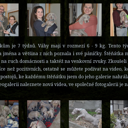
kům je 7 týdnů. Váhy mají v rozmezí 6 - 9 kg. Tento tý
a jména a většina z nich poznala i své páníčky. Štěňátka
 na ruch domácnosti a taktéž na venkovní zvuky. Zkoušeli 
íce než pozitivních, ostatně se můžete podívat na video, 
 postojů, ke každému štěňátku jsem do jeho galerie nahrála
eogalerii naleznete nová videa, ve společné fotogalerii je 