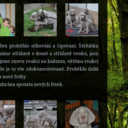
den proběhlo očkování a čipovaní. Štěňátka
 máme střídavě v domě a střídavě venku, jsou
jsme znovu reakci na bažanta, většina reakcí
kde je to vše zdokumentované. Proběhlo další
 nové fotky.
nahrána spousta nových fotek.