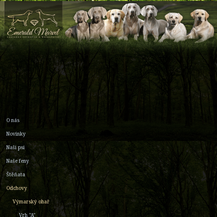
O nás
Novinky
Naši psi
Naše feny
Štěňata
Odchovy
Výmarský ohař
Vrh "A"