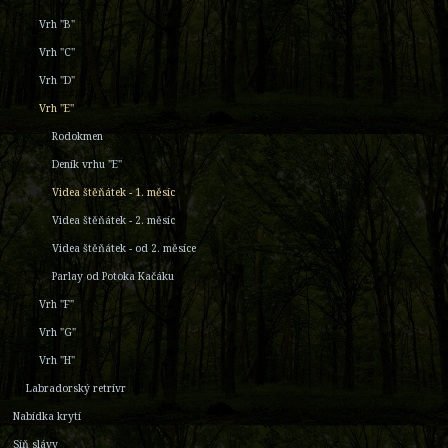
Vrh "B"
Vrh "C"
Vrh "D"
Vrh "E"
Rodokmen
Deník vrhu "E"
Videa štěňátek - 1. měsíc
Videa štěňátek - 2. měsíc
Videa štěňátek - od 2. měsíce
Parlay od Potoka Kačáku
Vrh "F"
Vrh "G"
Vrh "H"
Labradorský retrívr
Nabídka krytí
Síň slávy