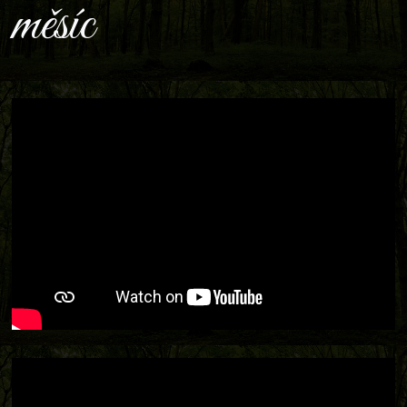
měsíc