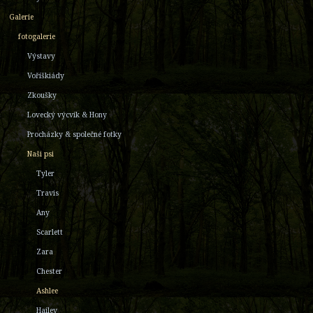
Galerie
fotogalerie
Výstavy
Voříškiády
Zkoušky
Lovecký výcvik & Hony
Procházky & společné fotky
Naši psi
Tyler
Travis
Any
Scarlett
Zara
Chester
Ashlee
Hailey