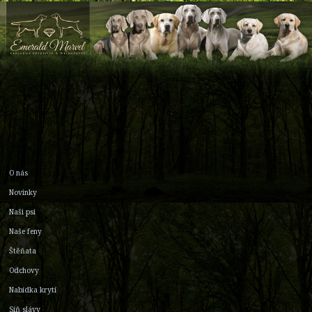
O nás
Novinky
Naši psi
Naše feny
Štěňata
Odchovy
Nabídka krytí
Síň slávy