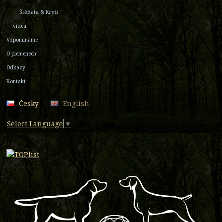
Štěňata & Krytí
videa
Vzpomínáme
O plemenech
Odkazy
Kontakt
Česky
English
Select Language
▼