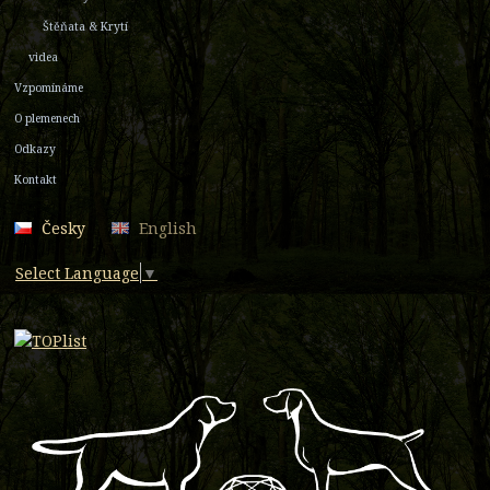
Štěňata & Krytí
videa
Vzpomínáme
O plemenech
Odkazy
Kontakt
Česky
English
Select Language
▼