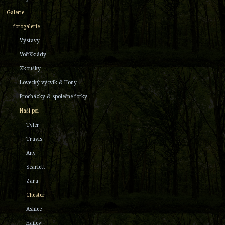
Galerie
fotogalerie
Výstavy
Voříškiády
Zkoušky
Lovecký výcvik & Hony
Procházky & společné fotky
Naši psi
Tyler
Travis
Any
Scarlett
Zara
Chester
Ashlee
Hailey