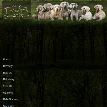
O nás
Novinky
Naši psi
Naše feny
Štěňata
Odchovy
Nabídka krytí
Síň slávy