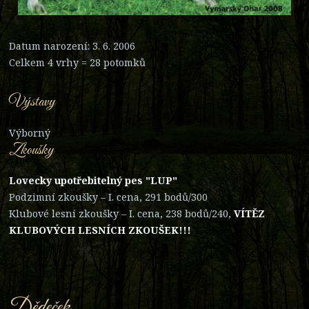
Datum narození: 3. 6. 2006
Celkem 4 vrhy = 28 potomků
Výstavy
Výborný
Zkoušky
Lovecky upotřebitelný pes "LUP"
Podzimní zkoušky – I. cena, 291 bodů/300
Klubové lesní zkoušky – I. cena, 238 bodů/240,
VÍTĚZ
KLUBOVÝCH LESNÍCH ZKOUŠEK!!!
Dědeček