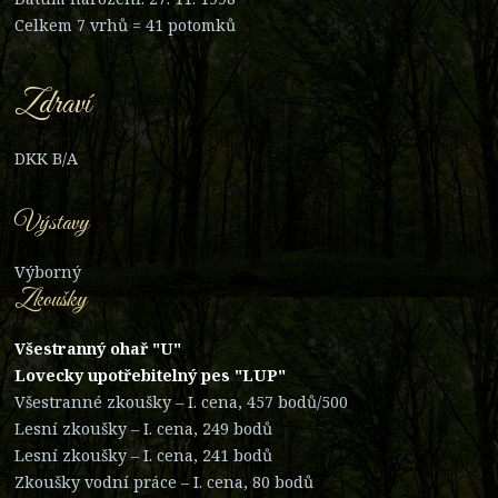
Celkem 7 vrhů = 41 potomků
Zdraví
DKK B/A
Výstavy
Výborný
Zkoušky
Všestranný ohař "U"
Lovecky upotřebitelný pes "LUP"
Všestranné zkoušky – I. cena, 457 bodů/500
Lesní zkoušky – I. cena, 249 bodů
Lesní zkoušky – I. cena, 241 bodů
Zkoušky vodní práce – I. cena, 80 bodů