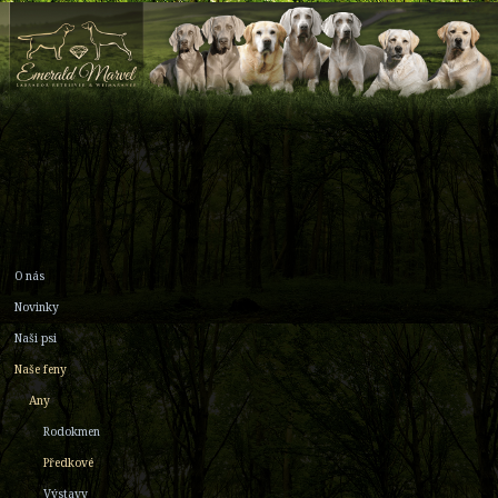
O nás
Novinky
Naši psi
Naše feny
Any
Rodokmen
Předkové
Výstavy