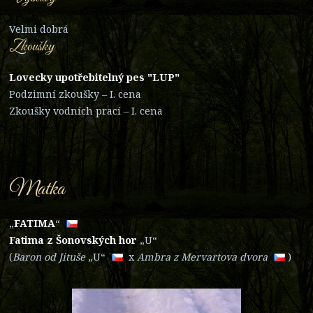
Velmi dobrá
Zkoušky
Lovecky upotřebitelný pes "LUP"
Podzimní zkoušky – I. cena
Zkoušky vodních prací – I. cena
Matka
„
FATI
MA
“
Fatima z Šonovských hor
„U“
(
Baron od Jituš
e
„U“
x
Ambra z Mervartova d
vora
)