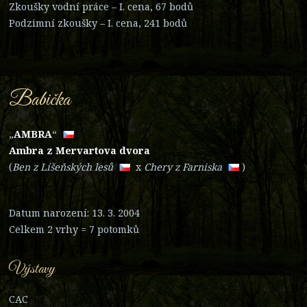
Zkoušky vodní práce – I. cena, 67 bodů
Podzimní zkoušky – I. cena, 241 bodů
Babička
„
AM
BRA
“
Ambra z Mervartova dvora
(
Ben z Líšeňskýc
h lesů
x
Chery z Farn
iska
)
Datum narození: 13. 3. 2004
Celkem 2 vrhy = 7 potomků
Výstavy
CAC