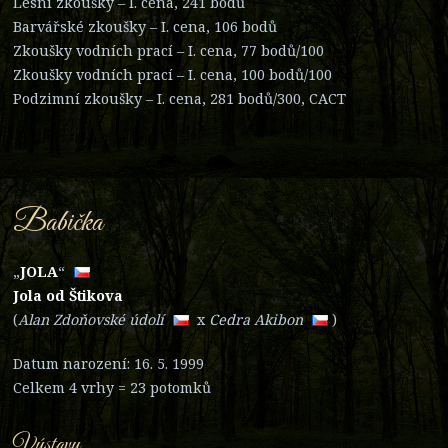
Lesní zkoušky – I. cena, 241 bodů
Barvářské zkoušky – I. cena, 106 bodů
Zkoušky vodních prací – I. cena, 77 bodů/100
Zkoušky vodních prací – I. cena, 100 bodů/100
Podzimní zkoušky – I. cena, 281 bodů/300, CACT
Babička
„
JO
LA
“
Jola od Štikova
(
Alan Zdoňovské ú
dolí
x
Cedra Akib
on
)
Datum narození: 16. 5. 1999
Celkem 4 vrhy = 23 potomků
Výstavy