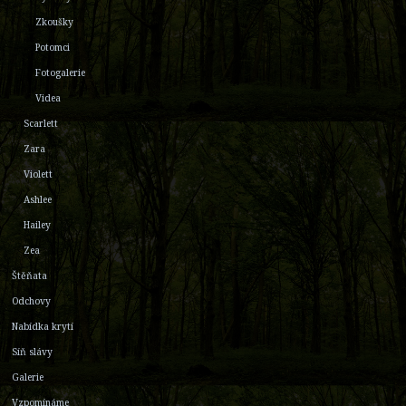
Zkoušky
Potomci
Fotogalerie
Videa
Scarlett
Zara
Violett
Ashlee
Hailey
Zea
Štěňata
Odchovy
Nabídka krytí
Síň slávy
Galerie
Vzpomínáme