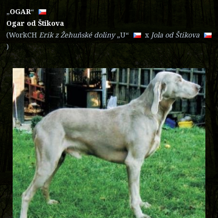
„
OG
AR
“
Ogar od Štikova
(WorkCH
Erik z Žehuňské doliny
„U“
x
Jola od Štik
ova
)