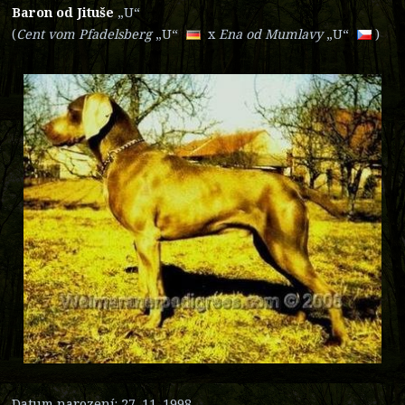
Baron od Jituše
„U“
(
Cent vom Pfadelsberg
„U“
x
Ena od Mumla
vy
„U“
)
Datum narození: 27. 11. 1998