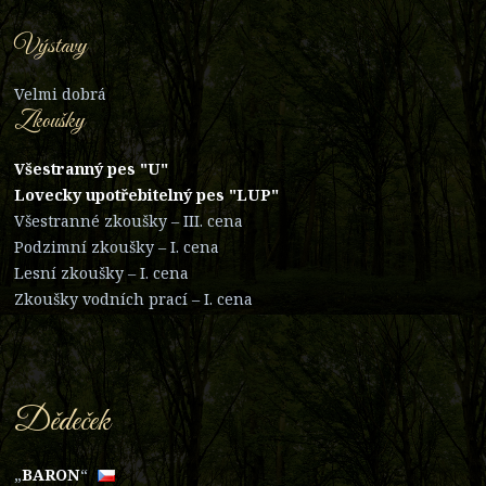
Výstavy
Velmi dobrá
Zkoušky
Všestranný pes "U"
Lovecky upotřebitelný pes "LUP"
Všestranné zkoušky – III. cena
Podzimní zkoušky – I. cena
Lesní zkoušky – I. cena
Zkoušky vodních prací – I. cena
Dědeček
„
BAR
ON
“