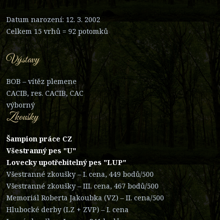
Datum narození: 12. 3. 2002
Celkem 15 vrhů = 92 potomků
Výstavy
BOB – vítěz plemene
CACIB, res. CACIB, CAC
výborný
Zkoušky
Šampion práce CZ
Všestranný pes "U"
Lovecky upotřebitelný pes "LUP"
Všestranné zkoušky – I. cena, 449 bodů/500
Všestranné zkoušky – III. cena, 467 bodů/500
Memoriál Roberta Jakoubka (VZ) – II. cena/500
Hlubocké derby (LZ + ZVP) – I. cena