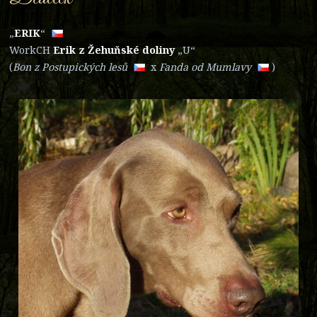
„
ER
IK
“
WorkCH
Erik z Žehuňské doliny
„U“
(
Bon z Postupických l
esů
x
Fanda od Mumla
vy
)