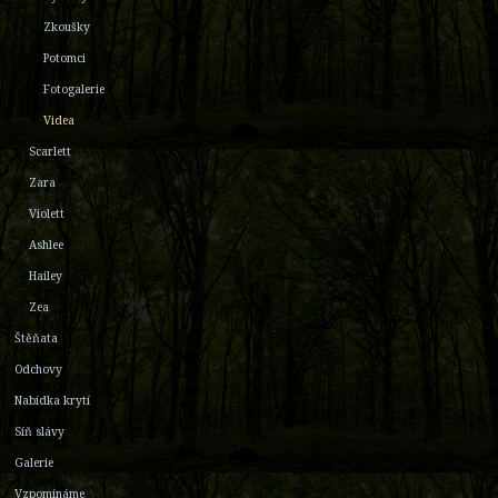
Zkoušky
Potomci
Fotogalerie
Videa
Scarlett
Zara
Violett
Ashlee
Hailey
Zea
Štěňata
Odchovy
Nabídka krytí
Síň slávy
Galerie
Vzpomínáme