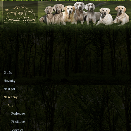
O nás
Novinky
Naši psi
Naše feny
Any
Rodokmen
Předkové
Výstavy