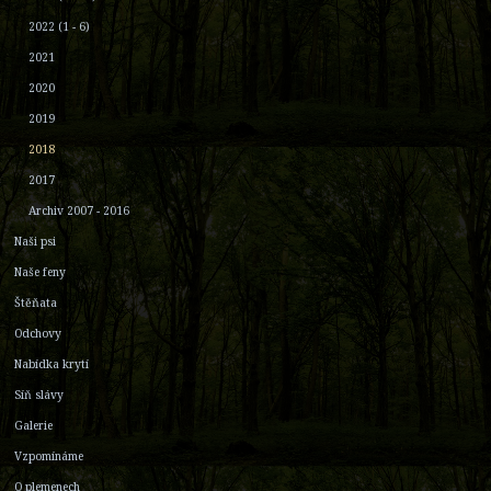
2022 (1 - 6)
2021
2020
2019
2018
2017
Archiv 2007 - 2016
Naši psi
Naše feny
Štěňata
Odchovy
Nabídka krytí
Síň slávy
Galerie
Vzpomínáme
O plemenech