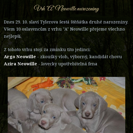
Vrh "A" Neowille narozeniny
Dnes 29. 10. slaví Tylerova šestá štěňátka druhé narozeniny.
Všem 10 oslavencům z vrhu "A" Neowille přejeme všechno
nejlepší.
Z tohoto vrhu stojí za zmínku tito jedinci:
Argo Neowille
- zkoušky vloh, výborný, kandidát chovu
Azira Neowille
- lovecky upotřebitelná fena