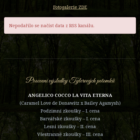
Fotogalerie ZDE
Nepodařilo se načíst data z RSS kanálu.
Pracovní výsledky Tylerových potomků
ANGELICO COCCO LA VITA ETERNA
(Caramel Love de Donawitz x Bailey Agamysh)
Podzimní zkoušky – I. cena
Barvářské zkoušky – I. cena
Lesní zkoušky – II. cena
Všestranné zkoušky – III. cena