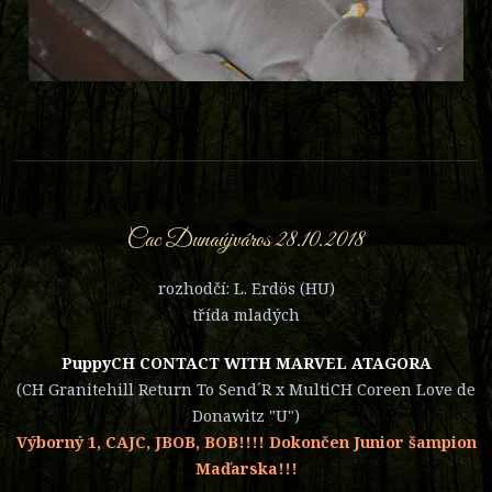
Cac Dunaújváros 28.10.2018
rozhodčí: L. Erdös (HU)
třída mladých
PuppyCH CONTACT WITH MARVEL ATAGORA
(CH Granitehill Return To Send´R x MultiCH Coreen Love de
Donawitz "U")
Výborný 1, CAJC, JBOB, BOB!!!! Dokončen Junior šampion
Maďarska!!!