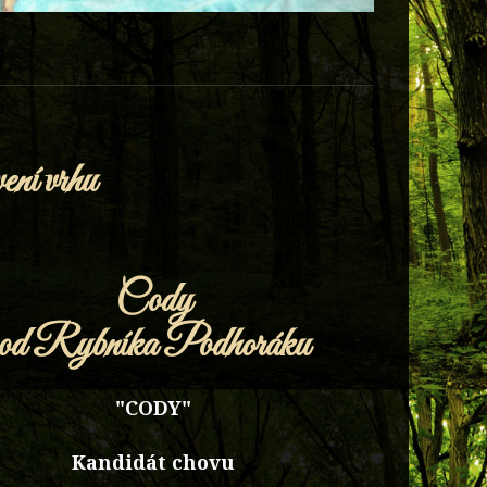
ení vrhu
Cody
od Rybníka Podhoráku
"CODY"
Kandidát chovu