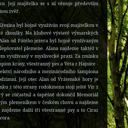
u. Její majitelka se s ní věnuje především
nou zvěř.
Křesína byl hojně využíván svojí majitelkou v
ské zkoušky. Na klubové výstavě výmarských
c Alan od Pátého jezera byl hojně využívaným
lepšovatel plemene. Alana najdeme taktéž v
em využívaný v myslivecké praxi. Za zmínku
mpion krásy, všestranný pes a Veta z Hajnice -
atelství národního a mezinárodního šampiona
dzimní. Její otec Alan od Vrátenské hory je
nku z této strany rodokmenu stojí ještě Vir z
rý se zúčastnil a úspěšně dokončil Memoriál
vaným plemeníkem v českém chovu a najdeme
 najdeme další tři všestranné psy a to Ciraz
vora.