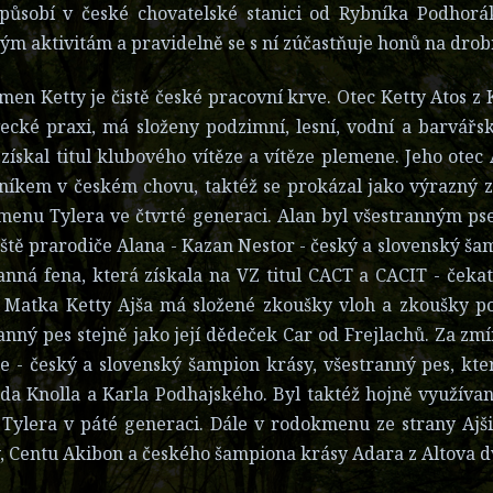
působí v české chovatelské stanici od Rybníka Podhorák
ým aktivitám a pravidelně se s ní zúčastňuje honů na drob
en Ketty je čistě české pracovní krve. Otec Ketty Atos z 
ecké praxi, má složeny podzimní, lesní, vodní a barvář
získal titul klubového vítěze a vítěze plemene. Jeho ote
íkem v českém chovu, taktéž se prokázal jako výrazný z
enu Tylera ve čtvrté generaci. Alan byl všestranným ps
ještě prarodiče Alana - Kazan Nestor - český a slovenský ša
anná fena, která získala na VZ titul CACT a CACIT - ček
 Matka Ketty Ajša má složené zkoušky vloh a zkoušky po
anný pes stejně jako její dědeček Car od Frejlachů. Za zmí
e - český a slovenský šampion krásy, všestranný pes, kte
rda Knolla a Karla Podhajského. Byl taktéž hojně využí
 Tylera v páté generaci. Dále v rodokmenu ze strany Ajši
, Centu Akibon a českého šampiona krásy Adara z Altova d