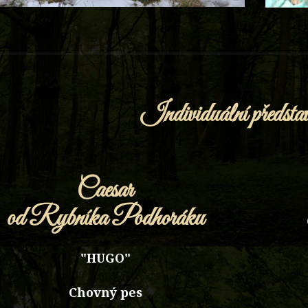
Individuální představ
Caesar
od Rybníka Podhoráku
"HUGO"
Chovný pes