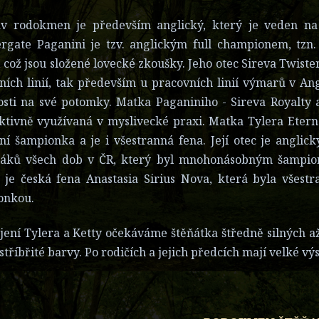
ův rodokmen je především anglický, který je veden na 
ergate Paganini je tzv. anglickým full championem, tzn
což jsou složené lovecké zkoušky. Jeho otec Sireva Twiste
ních linií, tak především u pracovních linií výmarů v An
osti na své potomky. Matka Paganiniho - Sireva Royalty a
ktivně využívaná v myslivecké praxi. Matka Tylera Eterna
ní šampionka a je i všestranná fena. Její otec je anglic
áků všech dob v ČR, který byl mnohonásobným šampion
 je česká fena Anastasia Sirius Nova, která byla všest
onkou.
jení Tylera a Ketty očekáváme štěňátka štředně silných a
 stříbřité barvy. Po rodičích a jejich předcích mají velké 