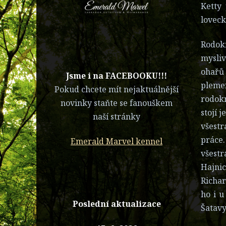
Ketty 
loveck
Rodokm
mysliv
ohařů 
​Jsme i na FACEBOOKU!!!
plemen
Pokud chcete mít nejaktuálnější
rodokm
novinky staňte se fanouškem
stojí 
naší stránky
všestr
práce.
Emerald Marvel kennel
všestr
Hajnic
Richa
ho i u
Poslední aktualizace
Šatavy