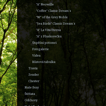
"A" Neowille
"Coffee" Classic Dream´s
"W" of the Grey Noble
"Sea Birds" Classic Dream´s
"A" La Vita Eterna
"A" z Pluskovečku
Úspěšní potomci
Fotogalerie
Videa
Růstová tabulka
Travis
Zender
Chester
Naše feny
Štěňata
Odchovy