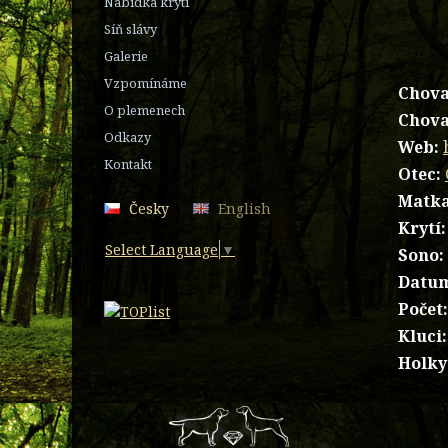
Nabídka krytí
Síň slávy
Galerie
Vzpomínáme
Chova
O plemenech
Chova
Odkazy
Web:
Kontakt
Otec:
Matka
Česky
English
Krytí:
Select Language
▼
Sono:
Datum
Počet
Kluci
Holky