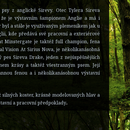
psy z anglické Sirevy. Otec Tylera Sireva
. že je výstavním šampionem Anglie a má i
r byl a stále je využívaným plemeníkem jak u
glii, kde předává své pracovní a exteriérové
t Minstergate je taktéž full champion, fena
l Vision At Sirius Nova, je několikanásobná
ký pes Sireva Drake, jeden z nejúspěšnějších
em krásy a taktéž všestranným psem. Její
rannou fenou a i několikanásobnou výstavní
ž silných koster, krásně modelovaných hlav a
výstavní a pracovní předpoklady
.