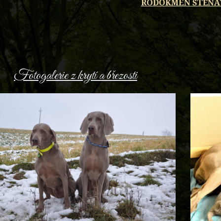
RODOKMEN ŠTĚŇA
Fotogalerie z krytí a březosti