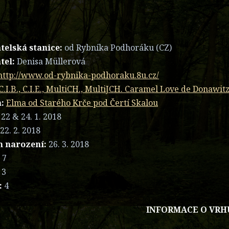
telská stanice:
od Rybníka Podhoráku (CZ)
tel:
Denisa Müllerová
http://www.od-rybnika-podhoraku.8u.cz/
C.I.B., C.I.E., MultiCH., MultiJCH. Caramel Love de Donawit
:
Elma od Starého Krče pod Čertí Skalou
22 & 24. 1. 2018
22. 2. 2018
 narození:
26. 3. 2018
:
7
:
3
:
4
INFORMACE O VRH