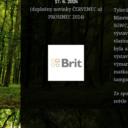
17. 6. 2026
(doplněny novinky ČERVENEC až
Tyler
PROSINEC 2024)
Minst
SGWC, 
výstav
vlastn
byla a
výstav
výmar
matka
šampi
Ze spo
světle