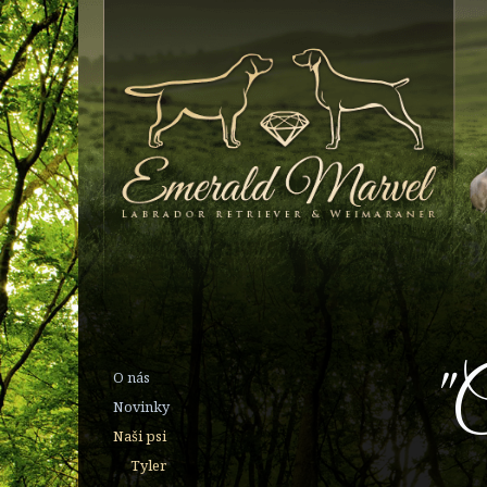
"
O nás
Novinky
Naši psi
Tyler