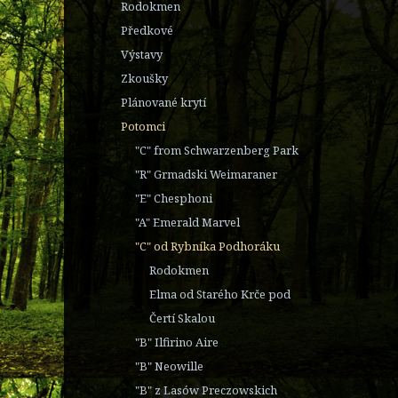
Rodokmen
Předkové
Výstavy
Zkoušky
Plánované krytí
Potomci
"C" from Schwarzenberg Park
"R" Grmadski Weimaraner
"E" Chesphoni
"A" Emerald Marvel
"C" od Rybníka Podhoráku
Rodokmen
Elma od Starého Krče pod
Čertí Skalou
"B" Ilfirino Aire
"B" Neowille
"B" z Lasów Preczowskich