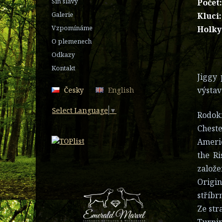
Síň slávy
Počet
Galerie
Kluci:
Vzpomínáme
Holky
O plemenech
Odkazy
Kontakt
Jiggy 
výsta
Česky
English
Select Language
▼
Rodok
Chest
Americ
the Ri
založe
Origin
stříbr
Ze str
Turnip