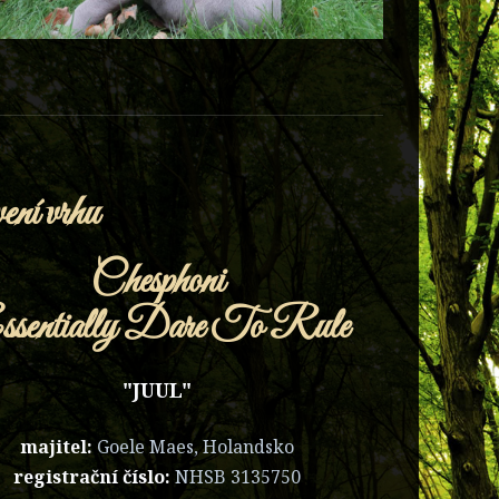
ení vrhu
Chesphoni
sentially Dare To Rule
"JUUL"
majitel:
Goele Maes, Holandsko
registrační číslo:
NHSB
3135750