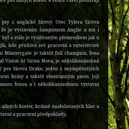
psy z anglické Sirevy. Otec Tylera Sireva
. že je výstavním šampionem Anglie a má i
r byl a stále je využívaným plemeníkem jak u
glii, kde předává své pracovní a exteriérové
t Minstergate je taktéž full champion, fena
l Vision At Sirius Nova, je několikanásobná
ký pes Sireva Drake, jeden z nejúspěšnějších
em krásy a taktéž všestranným psem. Její
rannou fenou a i několikanásobnou výstavní
ž silných koster, krásně modelovaných hlav a
výstavní a pracovní předpoklady
.