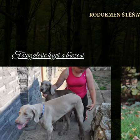
RODOKMEN ŠTĚŇA
Fotogalerie krytí a březost