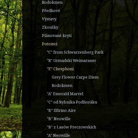
Rodokmen
Předkové
Výstavy
Zkoušky
Plánované krytí
Potomci
"C" from Schwarzenberg Park
"R" Grmadski Weimaraner
"E" Chesphoni
Grey Flower Carpe Diem
Rodokmen
"A" Emerald Marvel
"C" od Rybníka Podhoráku
"B" Ilfirino Aire
"B" Neowille
"B" z Lasów Preczowskich
"A" Neowille