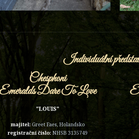
Individuální představ
Chesphoni
Emeralds Dare To Love
Es
"LOUIS"
majitel:
Greet Faes, Holandsko
registrační číslo:
NHSB
3135749