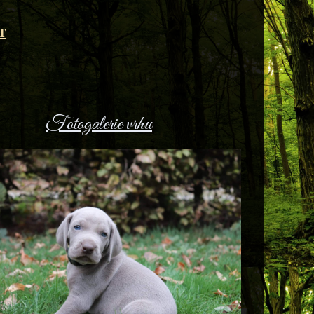
T
Fotogalerie vrhu