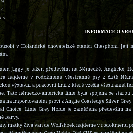
:
9
4
:
5
INFORMACE O VRH
působí v Holandské chovatelské stanici Chesphoni. Její m
vám.
men Jiggy je tažen především na Německé, Anglické, Ho
era najdeme v rodokmenu všestranné psy z čistě Německ
kou výstavní a pracovní linií z které vzešla všestranná 
se. Tato německo-americká linie byla spojena se starou
na na importovaném psovi z Anglie Coastedge Silver Grey F
al Choice. Linie Grey Noble je zaměřena především na v
né barvy.
any matky Ziva van de Wolfshoek najdeme v rodokmenu ps
s a již zmiňovanou Grey Noble. Obě CHS se zaměřují na cho