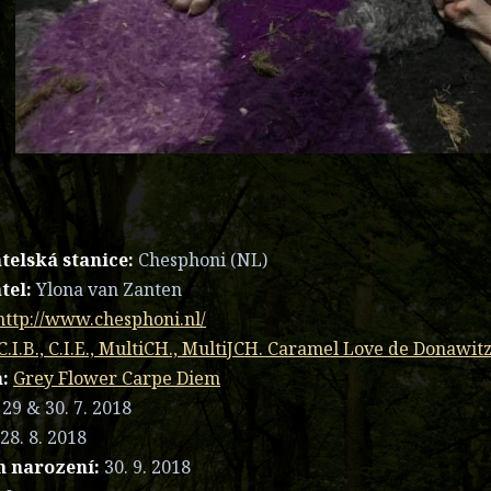
telská stanice:
Chesphoni (NL)
tel:
Ylona van Zanten
http://www.chesphoni.nl/
C.I.B., C.I.E., MultiCH., MultiJCH. Caramel Love de Donawit
:
Grey Flower Carpe Diem
29 & 30. 7. 2018
28. 8. 2018
 narození:
30. 9. 2018