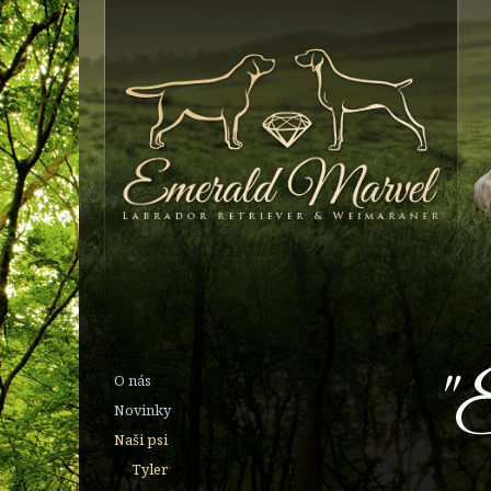
"
O nás
Novinky
Naši psi
Tyler