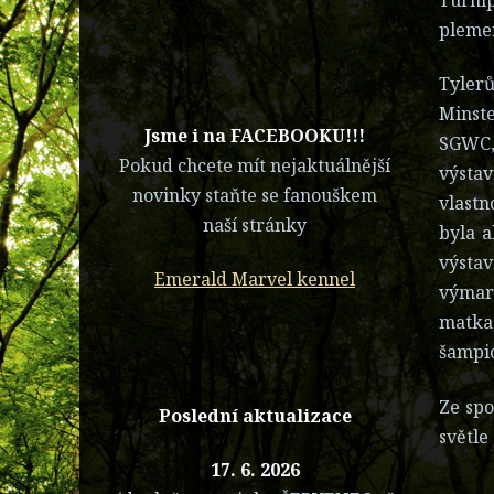
plemen
Tyler
Minst
​Jsme i na FACEBOOKU!!!
SGWC, 
Pokud chcete mít nejaktuálnější
výstav
novinky staňte se fanouškem
vlastn
naší stránky
byla a
výstav
Emerald Marvel kennel
výmar
matka
šampi
Ze spo
Poslední aktualizace
světle
17. 6. 2026