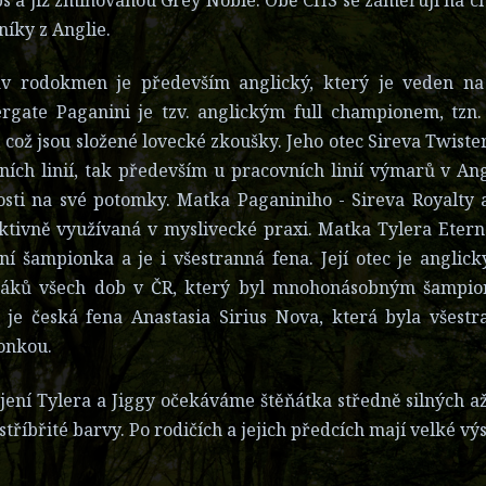
íky z Anglie.
ův rodokmen je především anglický, který je veden na 
ergate Paganini je tzv. anglickým full championem, tzn
což jsou složené lovecké zkoušky. Jeho otec Sireva Twiste
ních linií, tak především u pracovních linií výmarů v An
osti na své potomky. Matka Paganiniho - Sireva Royalty a
ktivně využívaná v myslivecké praxi. Matka Tylera Eterna
ní šampionka a je i všestranná fena. Její otec je anglic
áků všech dob v ČR, který byl mnohonásobným šampion
 je česká fena Anastasia Sirius Nova, která byla všest
onkou.
jení Tylera a Jiggy očekáváme štěňátka středně silných a
 stříbřité barvy. Po rodičích a jejich předcích mají velké 