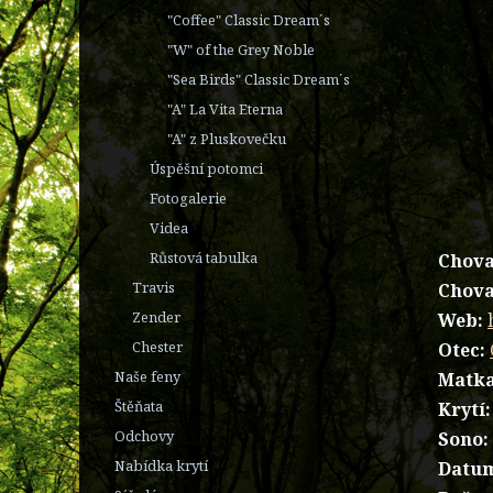
"Coffee" Classic Dream´s
"W" of the Grey Noble
"Sea Birds" Classic Dream´s
"A" La Vita Eterna
"A" z Pluskovečku
Úspěšní potomci
Fotogalerie
Videa
Růstová tabulka
Chova
Travis
Chova
Zender
Web:
Chester
Otec:
Naše feny
Matka
Štěňata
Krytí:
Odchovy
Sono:
Nabídka krytí
Datum