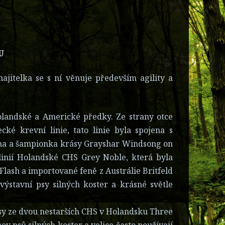
U
ajitelka se s ní věnuje především agility a
landské a Americké předky. Ze strany otce
é krevní linie, tato linie byla spojena s
fena a šampionka krásy Grayshar Windsong on
 linií Holandské CHS Grey Noble, která byla
lash a importované feně z Austrálie Britfeld
ýstavní psy silných koster a krásné světle
y ze dvou nestarších CHS v Holandsku Three
v psů silných koster a velice často používají